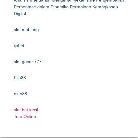
Analisis Mendalam Mengenai Mekanisme Pengembalian
Persentase dalam Dinamika Permainan Ketangkasan
Digital
slot mahjong
ijobet
slot gacor 777
Fila88
okto88
slot bet kecil
Toto Online