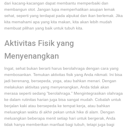
dari kacang-kacangan dapat membantu memperbaiki dan
membangun otot. Jangan lupa memperhatikan asupan lemak
sehat, seperti yang terdapat pada alpukat dan ikan berlemak. Jika
kita memahami apa yang kita makan, kita akan lebih mudah
membuat pilihan yang baik untuk tubuh kita.
Aktivitas Fisik yang
Menyenangkan
Ingat, sehat bukan berarti harus berolahraga dengan cara yang
membosankan. Temukan aktivitas fisik yang Anda nikmati. Ini bisa
jadi berenang, bersepeda, yoga, atau bahkan menari. Dengan
melakukan aktivitas yang menyenangkan, Anda tidak akan
merasa seperti sedang "berolahraga." Mengintegrasikan olahraga
ke dalam rutinitas harian juga bisa sangat mudah. Cobalah untuk
berjalan kaki atau bersepeda ke tempat kerja, atau bahkan
meluangkan waktu di akhir pekan untuk hike di alam. Dengan
meluangkan beberapa menit setiap hari untuk bergerak, Anda
tidak hanya memberikan manfaat bagi tubuh, tetapi juga bagi