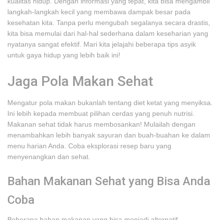
kualitas hidup. Dengan informasi yang tepat, kita bisa mengambil
langkah-langkah kecil yang membawa dampak besar pada
kesehatan kita. Tanpa perlu mengubah segalanya secara drastis,
kita bisa memulai dari hal-hal sederhana dalam keseharian yang
nyatanya sangat efektif. Mari kita jelajahi beberapa tips asyik
untuk gaya hidup yang lebih baik ini!
Jaga Pola Makan Sehat
Mengatur pola makan bukanlah tentang diet ketat yang menyiksa.
Ini lebih kepada membuat pilihan cerdas yang penuh nutrisi.
Makanan sehat tidak harus membosankan! Mulailah dengan
menambahkan lebih banyak sayuran dan buah-buahan ke dalam
menu harian Anda. Coba eksplorasi resep baru yang
menyenangkan dan sehat.
Bahan Makanan Sehat yang Bisa Anda
Coba
Beberapa bahan makanan yang bisa menjadi alternatif