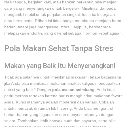
Naik tangga, berjalan kaki, atau bahkan berkebun bisa menjadi
cara yang menyenangkan untuk bergerak. Misalnya, daripada
mengambil mobil untuk perjalanan singkat, lebih baik berjalan
atau bersepeda. Pilihan ini tidak hanya membantu menjaga berat
badan, tetapi juga mengurangi stres. Lagipula, berolahraga
melepaskan endorfin, yang dikenal sebagai hormon kebahagiaan.
Pola Makan Sehat Tanpa Stres
Makan yang Baik Itu Menyenangkan!
Tidak ada salahnya untuk menikmati makanan, tetapi bagaimana
jika Anda bisa menikmati makanan enak sekaligus mendapatkan
nutrisi yang baik? Dengan
pola makan seimbang
, Anda tidak
perlu merasa tertekan karena harus menghindari makanan favorit
Anda. Kunci utamanya adalah moderasi dan variasi. Cobalah
untuk memasak di rumah lebih sering. Anda bisa mengontrol
bahan-bahan yang digunakan dan menyesuaikannya dengan
selera. Tambahkan lebih banyak buah dan sayuran, serta pilih