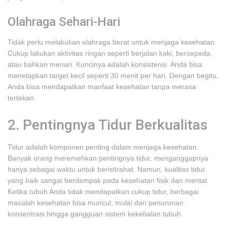
Olahraga Sehari-Hari
Tidak perlu melakukan olahraga berat untuk menjaga kesehatan.
Cukup lakukan aktivitas ringan seperti berjalan kaki, bersepeda,
atau bahkan menari. Kuncinya adalah konsistensi. Anda bisa
menetapkan target kecil seperti 30 menit per hari. Dengan begitu,
Anda bisa mendapatkan manfaat kesehatan tanpa merasa
tertekan.
2. Pentingnya Tidur Berkualitas
Tidur adalah komponen penting dalam menjaga kesehatan.
Banyak orang meremehkan pentingnya tidur, menganggapnya
hanya sebagai waktu untuk beristirahat. Namun, kualitas tidur
yang baik sangat berdampak pada kesehatan fisik dan mental.
Ketika tubuh Anda tidak mendapatkan cukup tidur, berbagai
masalah kesehatan bisa muncul, mulai dari penurunan
konsentrasi hingga gangguan sistem kekebalan tubuh.