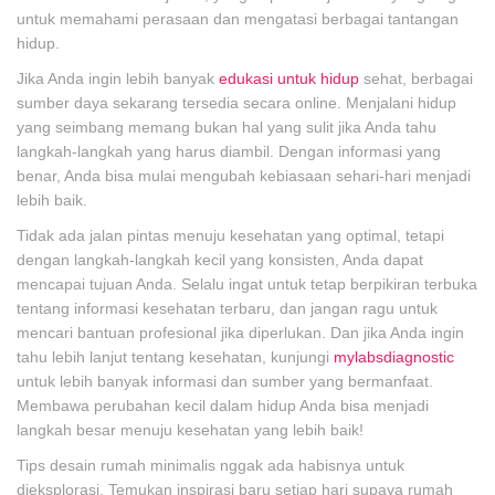
untuk memahami perasaan dan mengatasi berbagai tantangan
hidup.
Jika Anda ingin lebih banyak
edukasi untuk hidup
sehat, berbagai
sumber daya sekarang tersedia secara online. Menjalani hidup
yang seimbang memang bukan hal yang sulit jika Anda tahu
langkah-langkah yang harus diambil. Dengan informasi yang
benar, Anda bisa mulai mengubah kebiasaan sehari-hari menjadi
lebih baik.
Tidak ada jalan pintas menuju kesehatan yang optimal, tetapi
dengan langkah-langkah kecil yang konsisten, Anda dapat
mencapai tujuan Anda. Selalu ingat untuk tetap berpikiran terbuka
tentang informasi kesehatan terbaru, dan jangan ragu untuk
mencari bantuan profesional jika diperlukan. Dan jika Anda ingin
tahu lebih lanjut tentang kesehatan, kunjungi
mylabsdiagnostic
untuk lebih banyak informasi dan sumber yang bermanfaat.
Membawa perubahan kecil dalam hidup Anda bisa menjadi
langkah besar menuju kesehatan yang lebih baik!
Tips desain rumah minimalis nggak ada habisnya untuk
dieksplorasi. Temukan inspirasi baru setiap hari supaya rumah