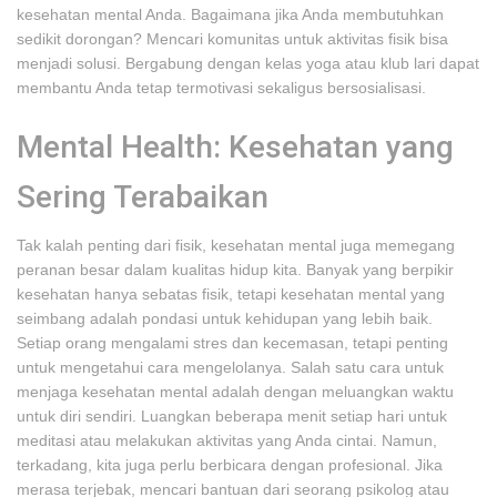
kesehatan mental Anda. Bagaimana jika Anda membutuhkan
sedikit dorongan? Mencari komunitas untuk aktivitas fisik bisa
menjadi solusi. Bergabung dengan kelas yoga atau klub lari dapat
membantu Anda tetap termotivasi sekaligus bersosialisasi.
Mental Health: Kesehatan yang
Sering Terabaikan
Tak kalah penting dari fisik, kesehatan mental juga memegang
peranan besar dalam kualitas hidup kita. Banyak yang berpikir
kesehatan hanya sebatas fisik, tetapi kesehatan mental yang
seimbang adalah pondasi untuk kehidupan yang lebih baik.
Setiap orang mengalami stres dan kecemasan, tetapi penting
untuk mengetahui cara mengelolanya. Salah satu cara untuk
menjaga kesehatan mental adalah dengan meluangkan waktu
untuk diri sendiri. Luangkan beberapa menit setiap hari untuk
meditasi atau melakukan aktivitas yang Anda cintai. Namun,
terkadang, kita juga perlu berbicara dengan profesional. Jika
merasa terjebak, mencari bantuan dari seorang psikolog atau