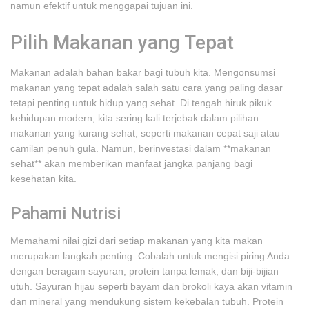
namun efektif untuk menggapai tujuan ini.
Pilih Makanan yang Tepat
Makanan adalah bahan bakar bagi tubuh kita. Mengonsumsi
makanan yang tepat adalah salah satu cara yang paling dasar
tetapi penting untuk hidup yang sehat. Di tengah hiruk pikuk
kehidupan modern, kita sering kali terjebak dalam pilihan
makanan yang kurang sehat, seperti makanan cepat saji atau
camilan penuh gula. Namun, berinvestasi dalam **makanan
sehat** akan memberikan manfaat jangka panjang bagi
kesehatan kita.
Pahami Nutrisi
Memahami nilai gizi dari setiap makanan yang kita makan
merupakan langkah penting. Cobalah untuk mengisi piring Anda
dengan beragam sayuran, protein tanpa lemak, dan biji-bijian
utuh. Sayuran hijau seperti bayam dan brokoli kaya akan vitamin
dan mineral yang mendukung sistem kekebalan tubuh. Protein