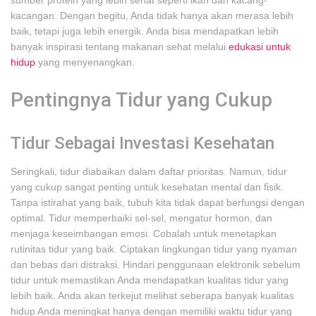
sumber protein yang lebih sehat seperti ikan dan kacang-
kacangan. Dengan begitu, Anda tidak hanya akan merasa lebih
baik, tetapi juga lebih energik. Anda bisa mendapatkan lebih
banyak inspirasi tentang makanan sehat melalui
edukasi untuk
hidup
yang menyenangkan.
Pentingnya Tidur yang Cukup
Tidur Sebagai Investasi Kesehatan
Seringkali, tidur diabaikan dalam daftar prioritas. Namun, tidur
yang cukup sangat penting untuk kesehatan mental dan fisik.
Tanpa istirahat yang baik, tubuh kita tidak dapat berfungsi dengan
optimal. Tidur memperbaiki sel-sel, mengatur hormon, dan
menjaga keseimbangan emosi. Cobalah untuk menetapkan
rutinitas tidur yang baik. Ciptakan lingkungan tidur yang nyaman
dan bebas dari distraksi. Hindari penggunaan elektronik sebelum
tidur untuk memastikan Anda mendapatkan kualitas tidur yang
lebih baik. Anda akan terkejut melihat seberapa banyak kualitas
hidup Anda meningkat hanya dengan memiliki waktu tidur yang