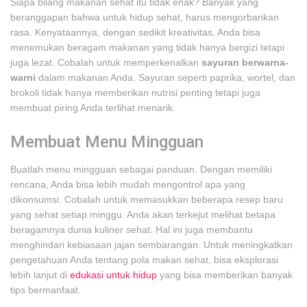
Siapa bilang makanan sehat itu tidak enak? Banyak yang
beranggapan bahwa untuk hidup sehat, harus mengorbankan
rasa. Kenyataannya, dengan sedikit kreativitas, Anda bisa
menemukan beragam makanan yang tidak hanya bergizi tetapi
juga lezat. Cobalah untuk memperkenalkan
sayuran berwarna-
warni
dalam makanan Anda. Sayuran seperti paprika, wortel, dan
brokoli tidak hanya memberikan nutrisi penting tetapi juga
membuat piring Anda terlihat menarik.
Membuat Menu Mingguan
Buatlah menu mingguan sebagai panduan. Dengan memiliki
rencana, Anda bisa lebih mudah mengontrol apa yang
dikonsumsi. Cobalah untuk memasukkan beberapa resep baru
yang sehat setiap minggu. Anda akan terkejut melihat betapa
beragamnya dunia kuliner sehat. Hal ini juga membantu
menghindari kebiasaan jajan sembarangan. Untuk meningkatkan
pengetahuan Anda tentang pola makan sehat, bisa eksplorasi
lebih lanjut di
edukasi untuk hidup
yang bisa memberikan banyak
tips bermanfaat.