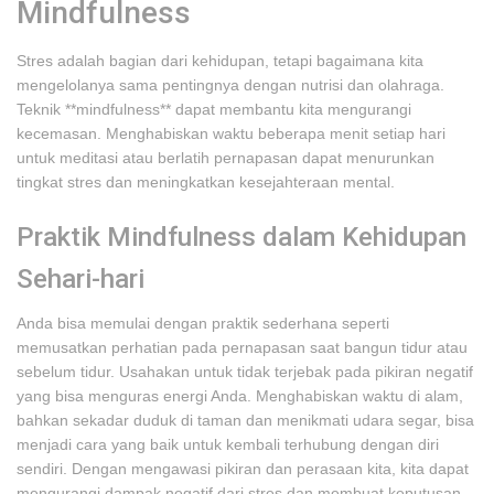
Mindfulness
Stres adalah bagian dari kehidupan, tetapi bagaimana kita
mengelolanya sama pentingnya dengan nutrisi dan olahraga.
Teknik **mindfulness** dapat membantu kita mengurangi
kecemasan. Menghabiskan waktu beberapa menit setiap hari
untuk meditasi atau berlatih pernapasan dapat menurunkan
tingkat stres dan meningkatkan kesejahteraan mental.
Praktik Mindfulness dalam Kehidupan
Sehari-hari
Anda bisa memulai dengan praktik sederhana seperti
memusatkan perhatian pada pernapasan saat bangun tidur atau
sebelum tidur. Usahakan untuk tidak terjebak pada pikiran negatif
yang bisa menguras energi Anda. Menghabiskan waktu di alam,
bahkan sekadar duduk di taman dan menikmati udara segar, bisa
menjadi cara yang baik untuk kembali terhubung dengan diri
sendiri. Dengan mengawasi pikiran dan perasaan kita, kita dapat
mengurangi dampak negatif dari stres dan membuat keputusan