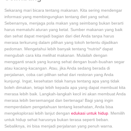
Sekarang mari bicara tentang makanan. Kita sering mendengar
informasi yang membingungkan tentang diet yang sehat.
Sebenarnya, menjaga pola makan yang seimbang bukan berarti
harus mematuhi aturan yang ketat. Sumber makanan yang baik
dan sehat dapat menjadi bagian dari diet Anda tanpa harus
merasa terkurung dalam pilihan yang tokoh tertentu dijadikan
pedoman. Mengetahui lebih banyak tentang *nutrisi* dapat
mengubah cara kita melihat makanan. Mulailah dengan
mengganti snack yang kurang sehat dengan buah-buahan segar
atau kacang-kacangan. Atau, jika Anda sedang berada di
perjalanan, coba cari pilihan sehat dari restoran yang Anda
kunjungi. Ingat, kesehatan tidak hanya tentang apa yang tidak
boleh dimakan, tetapi lebih kepada apa yang dapat membuat kita
merasa lebih baik. Langkah-langkah kecil ini akan membuat Anda
merasa lebih bersemangat dan bertenaga! Bagi yang ingin
memperdalam pengetahuan tentang kesehatan, Anda bisa
mengeksplorasi lebih lanjut dengan
edukasi untuk hidup
. Memilih
untuk hidup sehat harusnya bukan terasa seperti beban.
Sebaliknya, ini bisa menjadi perjalanan yang penuh warna.