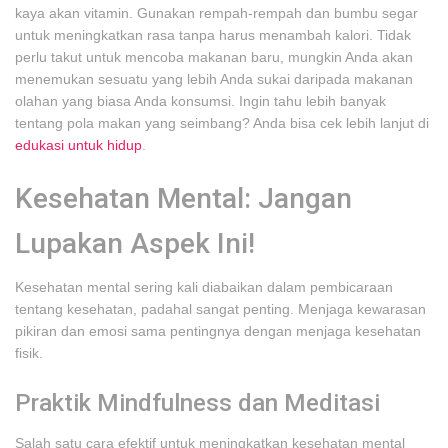
kaya akan vitamin. Gunakan rempah-rempah dan bumbu segar
untuk meningkatkan rasa tanpa harus menambah kalori. Tidak
perlu takut untuk mencoba makanan baru, mungkin Anda akan
menemukan sesuatu yang lebih Anda sukai daripada makanan
olahan yang biasa Anda konsumsi. Ingin tahu lebih banyak
tentang pola makan yang seimbang? Anda bisa cek lebih lanjut di
edukasi untuk hidup
.
Kesehatan Mental: Jangan
Lupakan Aspek Ini!
Kesehatan mental sering kali diabaikan dalam pembicaraan
tentang kesehatan, padahal sangat penting. Menjaga kewarasan
pikiran dan emosi sama pentingnya dengan menjaga kesehatan
fisik.
Praktik Mindfulness dan Meditasi
Salah satu cara efektif untuk meningkatkan kesehatan mental