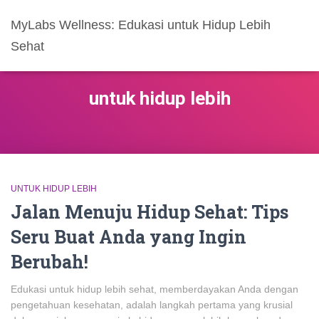
MyLabs Wellness: Edukasi untuk Hidup Lebih
Sehat
untuk hidup lebih
UNTUK HIDUP LEBIH
Jalan Menuju Hidup Sehat: Tips
Seru Buat Anda yang Ingin
Berubah!
Edukasi untuk hidup lebih sehat, memberdayakan Anda dengan
pengetahuan kesehatan, adalah langkah pertama yang krusial