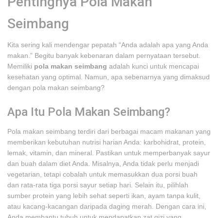
Pentingnya Pola Makan
Seimbang
Kita sering kali mendengar pepatah “Anda adalah apa yang Anda
makan.” Begitu banyak kebenaran dalam pernyataan tersebut.
Memiliki
pola makan seimbang
adalah kunci untuk mencapai
kesehatan yang optimal. Namun, apa sebenarnya yang dimaksud
dengan pola makan seimbang?
Apa Itu Pola Makan Seimbang?
Pola makan seimbang terdiri dari berbagai macam makanan yang
memberikan kebutuhan nutrisi harian Anda: karbohidrat, protein,
lemak, vitamin, dan mineral. Pastikan untuk memperbanyak sayur
dan buah dalam diet Anda. Misalnya, Anda tidak perlu menjadi
vegetarian, tetapi cobalah untuk memasukkan dua porsi buah
dan rata-rata tiga porsi sayur setiap hari. Selain itu, pilihlah
sumber protein yang lebih sehat seperti ikan, ayam tanpa kulit,
atau kacang-kacangan daripada daging merah. Dengan cara ini,
Anda membantu tubuh untuk mendapatkan zat gizi yang