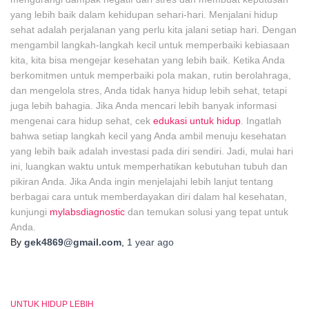
yang lebih baik dalam kehidupan sehari-hari. Menjalani hidup
sehat adalah perjalanan yang perlu kita jalani setiap hari. Dengan
mengambil langkah-langkah kecil untuk memperbaiki kebiasaan
kita, kita bisa mengejar kesehatan yang lebih baik. Ketika Anda
berkomitmen untuk memperbaiki pola makan, rutin berolahraga,
dan mengelola stres, Anda tidak hanya hidup lebih sehat, tetapi
juga lebih bahagia. Jika Anda mencari lebih banyak informasi
mengenai cara hidup sehat, cek
edukasi untuk hidup
. Ingatlah
bahwa setiap langkah kecil yang Anda ambil menuju kesehatan
yang lebih baik adalah investasi pada diri sendiri. Jadi, mulai hari
ini, luangkan waktu untuk memperhatikan kebutuhan tubuh dan
pikiran Anda. Jika Anda ingin menjelajahi lebih lanjut tentang
berbagai cara untuk memberdayakan diri dalam hal kesehatan,
kunjungi
mylabsdiagnostic
dan temukan solusi yang tepat untuk
Anda.
By
gek4869@gmail.com
,
1 year
ago
UNTUK HIDUP LEBIH