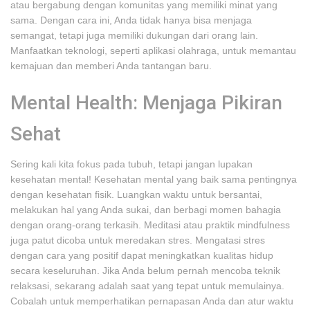
atau bergabung dengan komunitas yang memiliki minat yang
sama. Dengan cara ini, Anda tidak hanya bisa menjaga
semangat, tetapi juga memiliki dukungan dari orang lain.
Manfaatkan teknologi, seperti aplikasi olahraga, untuk memantau
kemajuan dan memberi Anda tantangan baru.
Mental Health: Menjaga Pikiran
Sehat
Sering kali kita fokus pada tubuh, tetapi jangan lupakan
kesehatan mental! Kesehatan mental yang baik sama pentingnya
dengan kesehatan fisik. Luangkan waktu untuk bersantai,
melakukan hal yang Anda sukai, dan berbagi momen bahagia
dengan orang-orang terkasih. Meditasi atau praktik mindfulness
juga patut dicoba untuk meredakan stres. Mengatasi stres
dengan cara yang positif dapat meningkatkan kualitas hidup
secara keseluruhan. Jika Anda belum pernah mencoba teknik
relaksasi, sekarang adalah saat yang tepat untuk memulainya.
Cobalah untuk memperhatikan pernapasan Anda dan atur waktu