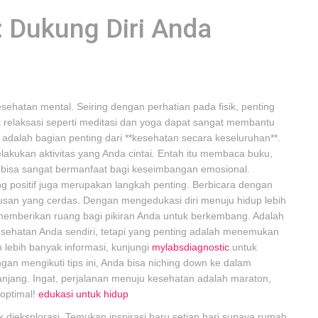
: Dukung Diri Anda
ehatan mental. Seiring dengan perhatian pada fisik, penting
k relaksasi seperti meditasi dan yoga dapat sangat membantu
adalah bagian penting dari **kesehatan secara keseluruhan**.
akukan aktivitas yang Anda cintai. Entah itu membaca buku,
ni bisa sangat bermanfaat bagi keseimbangan emosional.
g positif juga merupakan langkah penting. Berbicara dengan
tusan yang cerdas. Dengan mengedukasi diri menuju hidup lebih
a memberikan ruang bagi pikiran Anda untuk berkembang. Adalah
kesehatan Anda sendiri, tetapi yang penting adalah menemukan
h lebih banyak informasi, kunjungi
mylabsdiagnostic
untuk
n mengikuti tips ini, Anda bisa niching down ke dalam
njang. Ingat, perjalanan menuju kesehatan adalah maraton,
 optimal!
edukasi untuk hidup
 dieksplorasi. Temukan inspirasi baru setiap hari supaya rumah