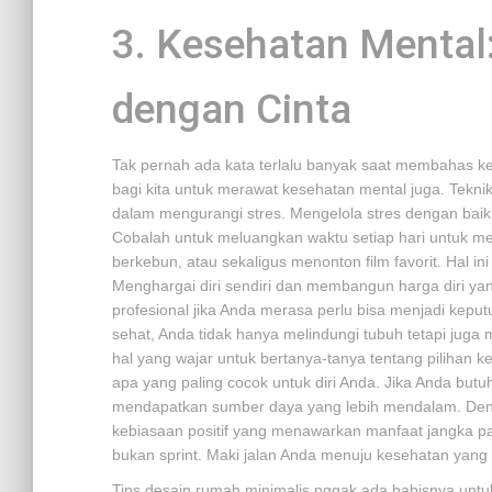
3. Kesehatan Mental
dengan Cinta
Tak pernah ada kata terlalu banyak saat membahas kes
bagi kita untuk merawat kesehatan mental juga. Tekni
dalam mengurangi stres. Mengelola stres dengan baik 
Cobalah untuk meluangkan waktu setiap hari untuk mel
berkebun, atau sekaligus menonton film favorit. Hal i
Menghargai diri sendiri dan membangun harga diri yan
profesional jika Anda merasa perlu bisa menjadi kepu
sehat, Anda tidak hanya melindungi tubuh tetapi jug
hal yang wajar untuk bertanya-tanya tentang pilihan 
apa yang paling cocok untuk diri Anda. Jika Anda butu
mendapatkan sumber daya yang lebih mendalam. Denga
kebiasaan positif yang menawarkan manfaat jangka pa
bukan sprint. Maki jalan Anda menuju kesehatan yang
Tips desain rumah minimalis nggak ada habisnya untuk