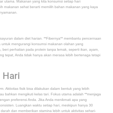
ilar utama. Makanan yang kita konsumsi setiap hari
lih makanan sehat berarti memilih bahan makanan yang kaya
enyamanan.
ayuran dalam diet harian. **Fibernya** membantu pencernaan
oba untuk mengurangi konsumsi makanan olahan yang
beri perhatian pada protein tanpa lemak, seperti ikan, ayam,
 tepat, Anda tidak hanya akan merasa lebih bertenaga tetapi
 Hari
gym. Aktivitas fisik bisa dilakukan dalam bentuk yang lebih
tau bahkan mengikuti kelas tari. Fokus utama adalah **menjaga
i dengan preferensi Anda. Jika Anda menikmati apa yang
konsisten. Luangkan waktu setiap hari, meskipun hanya 30
i darah dan memberikan stamina lebih untuk aktivitas sehari-