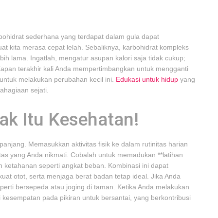
bohidrat sederhana yang terdapat dalam gula dapat
t kita merasa cepat lelah. Sebaliknya, karbohidrat kompleks
ih lama. Ingatlah, mengatur asupan kalori saja tidak cukup;
. Kapan terakhir kali Anda mempertimbangkan untuk mengganti
untuk melakukan perubahan kecil ini.
Edukasi untuk hidup
yang
hagiaan sejati.
erak Itu Kesehatan!
panjang. Memasukkan aktivitas fisik ke dalam rutinitas harian
itas yang Anda nikmati. Cobalah untuk memadukan **latihan
han ketahanan seperti angkat beban. Kombinasi ini dapat
 otot, serta menjaga berat badan tetap ideal. Jika Anda
eperti bersepeda atau joging di taman. Ketika Anda melakukan
 kesempatan pada pikiran untuk bersantai, yang berkontribusi