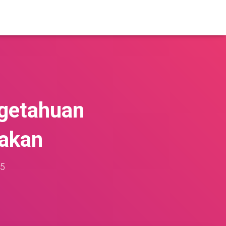
ngetahuan
akan
25