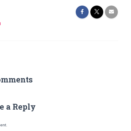
d
omments
e a Reply
ent.