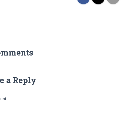
omments
e a Reply
ent.