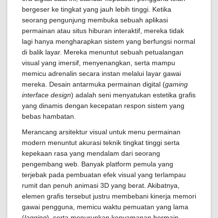
bergeser ke tingkat yang jauh lebih tinggi. Ketika
seorang pengunjung membuka sebuah aplikasi
permainan atau situs hiburan interaktif, mereka tidak
lagi hanya mengharapkan sistem yang berfungsi normal
di balik layar. Mereka menuntut sebuah petualangan
visual yang imersif, menyenangkan, serta mampu
memicu adrenalin secara instan melalui layar gawai
mereka. Desain antarmuka permainan digital (
gaming
interface design
) adalah seni menyatukan estetika grafis
yang dinamis dengan kecepatan respon sistem yang
bebas hambatan.
Merancang arsitektur visual untuk menu permainan
modern menuntut akurasi teknik tingkat tinggi serta
kepekaan rasa yang mendalam dari seorang
pengembang web. Banyak platform pemula yang
terjebak pada pembuatan efek visual yang terlampau
rumit dan penuh animasi 3D yang berat. Akibatnya,
elemen grafis tersebut justru membebani kinerja memori
gawai pengguna, memicu waktu pemuatan yang lama
(
lagging
), serta menurunkan kenyamanan bermain