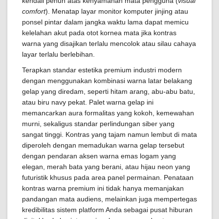
kendali penuh atas kenyamanan mata pengguna (
visual
comfort
). Menatap layar monitor komputer jinjing atau
ponsel pintar dalam jangka waktu lama dapat memicu
kelelahan akut pada otot kornea mata jika kontras
warna yang disajikan terlalu mencolok atau silau cahaya
layar terlalu berlebihan.
Terapkan standar estetika premium industri modern
dengan menggunakan kombinasi warna latar belakang
gelap yang diredam, seperti hitam arang, abu-abu batu,
atau biru navy pekat. Palet warna gelap ini
memancarkan aura formalitas yang kokoh, kemewahan
murni, sekaligus standar perlindungan siber yang
sangat tinggi. Kontras yang tajam namun lembut di mata
diperoleh dengan memadukan warna gelap tersebut
dengan pendaran aksen warna emas logam yang
elegan, merah bata yang berani, atau hijau neon yang
futuristik khusus pada area panel permainan. Penataan
kontras warna premium ini tidak hanya memanjakan
pandangan mata audiens, melainkan juga mempertegas
kredibilitas sistem platform Anda sebagai pusat hiburan