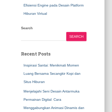
Efisiensi Engine pada Desain Platform
Hiburan Virtual
Search
SEARCH
Recent Posts
Inspirasi Santai: Menikmati Momen
Luang Bersama Secangkir Kopi dan
Situs Hiburan
Menjelajahi Seni Desain Antarmuka
Permainan Digital: Cara
Menggabungkan Animasi Dinamis dan