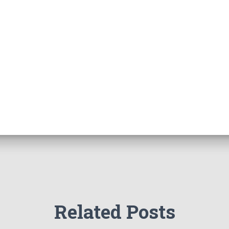
Related Posts