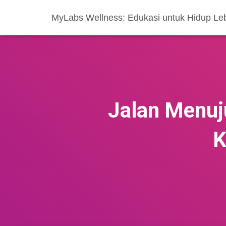
MyLabs Wellness: Edukasi untuk Hidup Le
Jalan Menuj
K