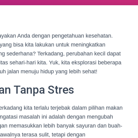
dayakan Anda dengan pengetahuan kesehatan.
yang bisa kita lakukan untuk meningkatkan
ng sederhana? Terkadang, perubahan kecil dapat
s sehari-hari kita. Yuk, kita eksplorasi beberapa
h jalan menuju hidup yang lebih sehat!
n Tanpa Stres
kadang kita terlalu terjebak dalam pilihan makan
mengatasi masalah ini adalah dengan mengubah
ngan memasukkan lebih banyak sayuran dan buah-
walnya terasa sulit, tetapi dengan