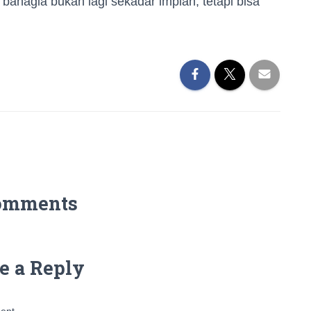
 bahagia bukan lagi sekadar impian, tetapi bisa
omments
e a Reply