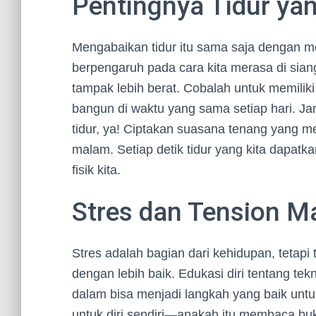
Pentingnya Tidur ya
Mengabaikan tidur itu sama saja dengan m
berpengaruh pada cara kita merasa di siang
tampak lebih berat. Cobalah untuk memiliki 
bangun di waktu yang sama setiap hari. J
tidur, ya! Ciptakan suasana tenang yang 
malam. Setiap detik tidur yang kita dapatk
fisik kita.
Stres dan Tension 
Stres adalah bagian dari kehidupan, tetapi 
dengan lebih baik. Edukasi diri tentang tek
dalam bisa menjadi langkah yang baik un
untuk diri sendiri—apakah itu membaca buk