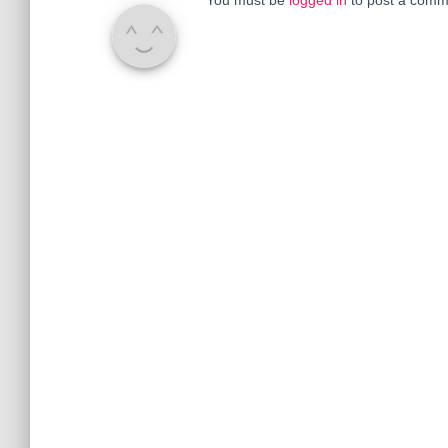
You must be
logged in
to post a comm