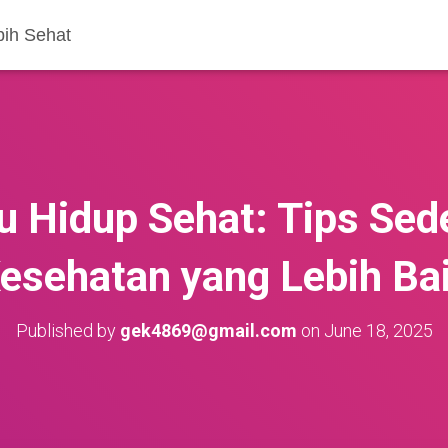
bih Sehat
u Hidup Sehat: Tips Sed
esehatan yang Lebih Ba
Published by
gek4869@gmail.com
on
June 18, 2025