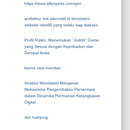
https://www.alliespirits.com/gin/
arsitektur link alternatif di ekosistem
website okto88 yang selalu siap diakses
Profil Risiko: Menemukan "Jodoh" Game
yang Sesuai dengan Kepribadian dan
Dompet Anda
bonus new member
Analisis Mendalam Mengenai
Mekanisme Pengembalian Persentase
dalam Dinamika Permainan Ketangkasan
Digital
slot mahjong