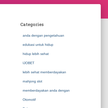
Categories
anda dengan pengetahuan
edukasi untuk hidup
hidup lebih sehat
IJOBET
lebih sehat memberdayakan
mahjong slot
memberdayakan anda dengan
Otomotif