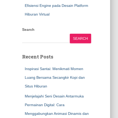
Efisiensi Engine pada Desain Platform
Hiburan Virtual
Search
SEARCH
Recent Posts
Inspirasi Santai: Menikmati Momen
Luang Bersama Secangkir Kopi dan
Situs Hiburan
Menjelajahi Seni Desain Antarmuka
Permainan Digital: Cara
Menggabungkan Animasi Dinamis dan