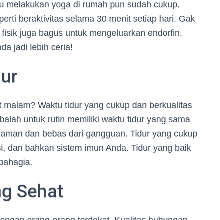
au melakukan yoga di rumah pun sudah cukup.
erti beraktivitas selama 30 menit setiap hari. Gak
s fisik juga bagus untuk mengeluarkan endorfin,
a jadi lebih ceria!
dur
 malam? Waktu tidur yang cukup dan berkualitas
obalah untuk rutin memiliki waktu tidur yang sama
nyaman dan bebas dari gangguan. Tidur yang cukup
i, dan bahkan sistem imun Anda. Tidur yang baik
 bahagia.
ng Sehat