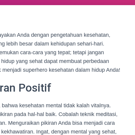
dayakan Anda dengan pengetahuan kesehatan,
g lebih besar dalam kehidupan sehari-hari.
mukan cara-cara yang tepat; tetapi jangan
ya hidup yang sehat dapat membuat perbedaan
tuk menjadi superhero kesehatan dalam hidup Anda!
ran Positif
pa bahwa kesehatan mental tidak kalah vitalnya.
iran pada hal-hal baik. Cobalah teknik meditasi,
ian. Menguraikan pikiran Anda bisa menjadi cara
 kekhawatiran. Ingat, dengan mental yang sehat,