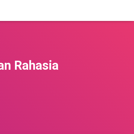
an Rahasia