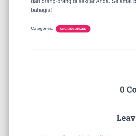
dan orang-orang di sekitar Anda. Selamat 
bahagia!
Categories:
UNCATEGORIZED
0 C
Leav