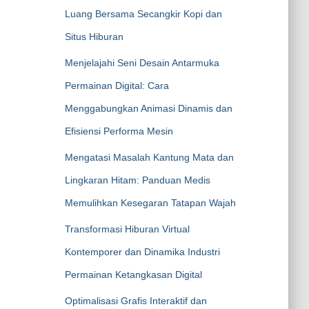
Luang Bersama Secangkir Kopi dan
Situs Hiburan
Menjelajahi Seni Desain Antarmuka
Permainan Digital: Cara
Menggabungkan Animasi Dinamis dan
Efisiensi Performa Mesin
Mengatasi Masalah Kantung Mata dan
Lingkaran Hitam: Panduan Medis
Memulihkan Kesegaran Tatapan Wajah
Transformasi Hiburan Virtual
Kontemporer dan Dinamika Industri
Permainan Ketangkasan Digital
Optimalisasi Grafis Interaktif dan