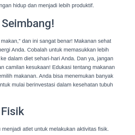
an hidup dan menjadi lebih produktif.
 Seimbang!
makan,” dan ini sangat benar! Makanan sehat
ergi Anda. Cobalah untuk memasukkan lebih
ke dalam diet sehari-hari Anda. Dan ya, jangan
gan camilan kesukaan! Edukasi tentang makanan
memilih makanan. Anda bisa menemukan banyak
ntuk mulai berinvestasi dalam kesehatan tubuh
Fisik
 menjadi atlet untuk melakukan aktivitas fisik.