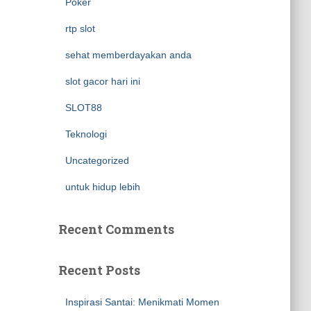
Poker
rtp slot
sehat memberdayakan anda
slot gacor hari ini
SLOT88
Teknologi
Uncategorized
untuk hidup lebih
Recent Comments
Recent Posts
Inspirasi Santai: Menikmati Momen