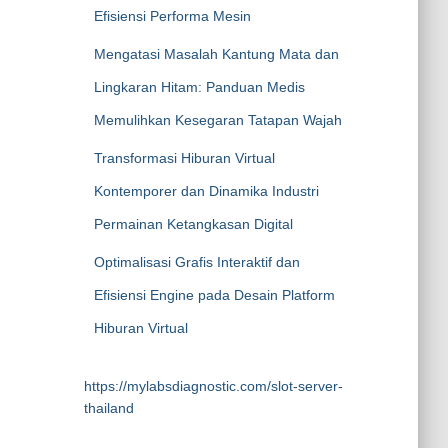
Efisiensi Performa Mesin
Mengatasi Masalah Kantung Mata dan
Lingkaran Hitam: Panduan Medis
Memulihkan Kesegaran Tatapan Wajah
Transformasi Hiburan Virtual
Kontemporer dan Dinamika Industri
Permainan Ketangkasan Digital
Optimalisasi Grafis Interaktif dan
Efisiensi Engine pada Desain Platform
Hiburan Virtual
https://mylabsdiagnostic.com/slot-server-
thailand