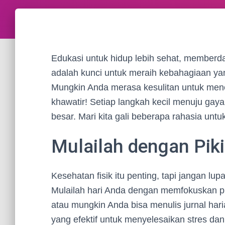
Edukasi untuk hidup lebih sehat, member
adalah kunci untuk meraih kebahagiaan yan
Mungkin Anda merasa kesulitan untuk mene
khawatir! Setiap langkah kecil menuju ga
besar. Mari kita gali beberapa rahasia un
Mulailah dengan Piki
Kesehatan fisik itu penting, tapi jangan lu
Mulailah hari Anda dengan memfokuskan pik
atau mungkin Anda bisa menulis jurnal har
yang efektif untuk menyelesaikan stres dan