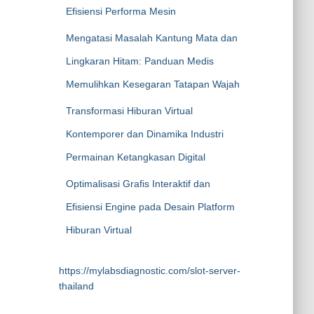
Efisiensi Performa Mesin
Mengatasi Masalah Kantung Mata dan
Lingkaran Hitam: Panduan Medis
Memulihkan Kesegaran Tatapan Wajah
Transformasi Hiburan Virtual
Kontemporer dan Dinamika Industri
Permainan Ketangkasan Digital
Optimalisasi Grafis Interaktif dan
Efisiensi Engine pada Desain Platform
Hiburan Virtual
https://mylabsdiagnostic.com/slot-server-
thailand