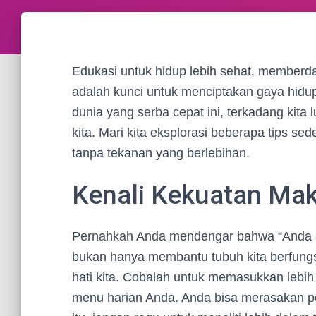
Edukasi untuk hidup lebih sehat, member
adalah kunci untuk menciptakan gaya hidup
dunia yang serba cepat ini, terkadang kita
kita. Mari kita eksplorasi beberapa tips se
tanpa tekanan yang berlebihan.
Kenali Kekuatan Ma
Pernahkah Anda mendengar bahwa “Anda 
bukan hanya membantu tubuh kita berfungs
hati kita. Cobalah untuk memasukkan lebih 
menu harian Anda. Anda bisa merasakan pe