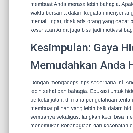
membuat Anda merasa lebih bahagia. Apaka
waktu bersama dalam kegiatan menyenangk
mental. Ingat, tidak ada orang yang dapat 
kesehatan Anda juga bisa jadi motivasi bagi
Kesimpulan: Gaya Hi
Memudahkan Anda H
Dengan mengadopsi tips sederhana ini, And
lebih sehat dan bahagia. Edukasi untuk hid
berkelanjutan, di mana pengetahuan tent
membuat pilihan yang lebih baik dalam hid
semuanya sekaligus; langkah kecil bisa m
menemukan kebahagiaan dan kesehatan da