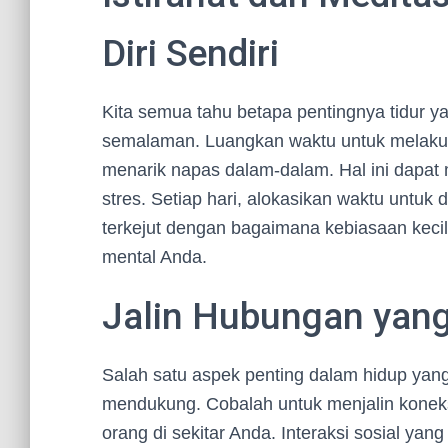
Diri Sendiri
Kita semua tahu betapa pentingnya tidur yang
semalaman. Luangkan waktu untuk melakuka
menarik napas dalam-dalam. Hal ini dapa
stres. Setiap hari, alokasikan waktu untuk 
terkejut dengan bagaimana kebiasaan keci
mental Anda.
Jalin Hubungan yang
Salah satu aspek penting dalam hidup yang 
mendukung. Cobalah untuk menjalin koneksi
orang di sekitar Anda. Interaksi sosial y