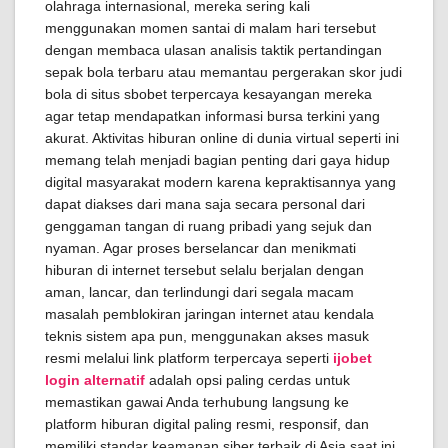
olahraga internasional, mereka sering kali
menggunakan momen santai di malam hari tersebut
dengan membaca ulasan analisis taktik pertandingan
sepak bola terbaru atau memantau pergerakan skor judi
bola di situs sbobet terpercaya kesayangan mereka
agar tetap mendapatkan informasi bursa terkini yang
akurat. Aktivitas hiburan online di dunia virtual seperti ini
memang telah menjadi bagian penting dari gaya hidup
digital masyarakat modern karena kepraktisannya yang
dapat diakses dari mana saja secara personal dari
genggaman tangan di ruang pribadi yang sejuk dan
nyaman. Agar proses berselancar dan menikmati
hiburan di internet tersebut selalu berjalan dengan
aman, lancar, dan terlindungi dari segala macam
masalah pemblokiran jaringan internet atau kendala
teknis sistem apa pun, menggunakan akses masuk
resmi melalui link platform terpercaya seperti
ijobet
login alternatif
adalah opsi paling cerdas untuk
memastikan gawai Anda terhubung langsung ke
platform hiburan digital paling resmi, responsif, dan
memiliki standar keamanan siber terbaik di Asia saat ini