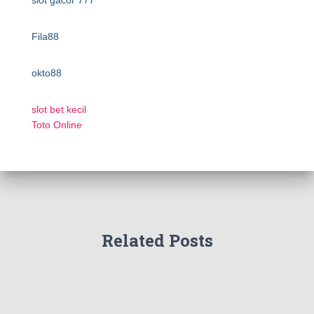
slot gacor 777
Fila88
okto88
slot bet kecil
Toto Online
Related Posts