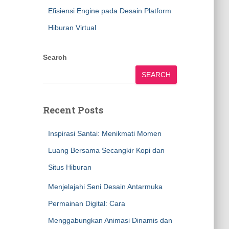
Efisiensi Engine pada Desain Platform
Hiburan Virtual
Search
SEARCH
Recent Posts
Inspirasi Santai: Menikmati Momen
Luang Bersama Secangkir Kopi dan
Situs Hiburan
Menjelajahi Seni Desain Antarmuka
Permainan Digital: Cara
Menggabungkan Animasi Dinamis dan