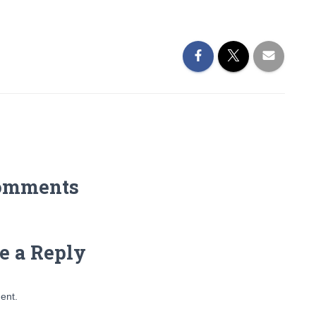
omments
e a Reply
ent.