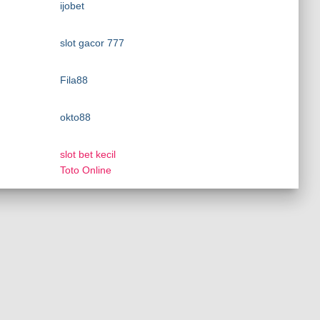
ijobet
slot gacor 777
Fila88
okto88
slot bet kecil
Toto Online