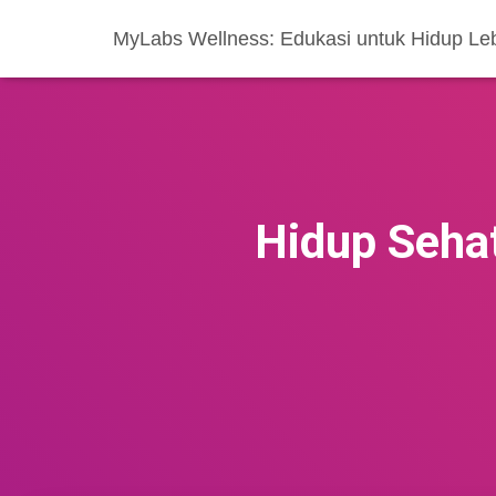
MyLabs Wellness: Edukasi untuk Hidup Le
Hidup Sehat