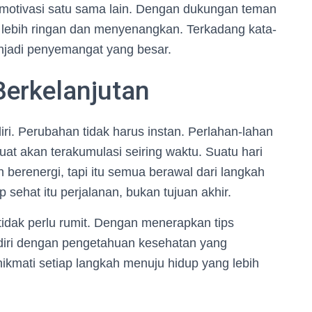
memotivasi satu sama lain. Dengan dukungan teman
a lebih ringan dan menyenangkan. Terkadang kata-
enjadi penyemangat yang besar.
Berkelanjutan
diri. Perubahan tidak harus instan. Perlahan-lahan
at akan terakumulasi seiring waktu. Suatu hari
 berenergi, tapi itu semua berawal dari langkah
p sehat itu perjalanan, bukan tujuan akhir.
idak perlu rumit. Dengan menerapkan tips
diri dengan pengetahuan kesehatan yang
nikmati setiap langkah menuju hidup yang lebih