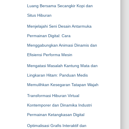
Luang Bersama Secangkir Kopi dan
Situs Hiburan
Menjelajahi Seni Desain Antarmuka
Permainan Digital: Cara
Menggabungkan Animasi Dinamis dan
Efisiensi Performa Mesin
Mengatasi Masalah Kantung Mata dan
Lingkaran Hitam: Panduan Medis
Memulihkan Kesegaran Tatapan Wajah
Transformasi Hiburan Virtual
Kontemporer dan Dinamika Industri
Permainan Ketangkasan Digital
Optimalisasi Grafis Interaktif dan