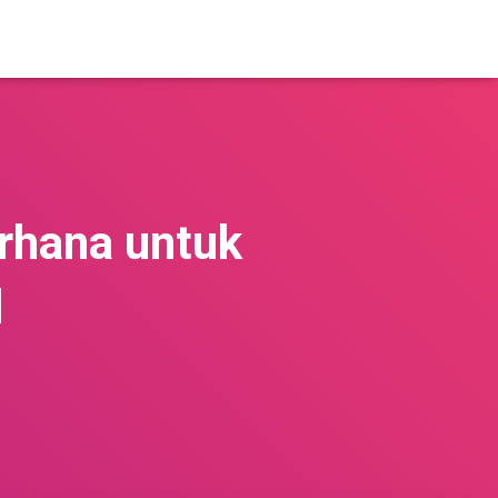
erhana untuk
l