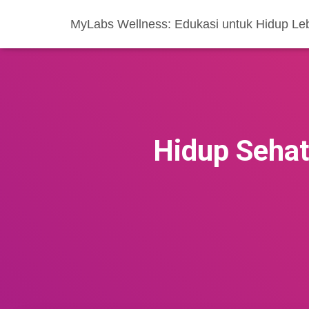
MyLabs Wellness: Edukasi untuk Hidup Le
Hidup Sehat