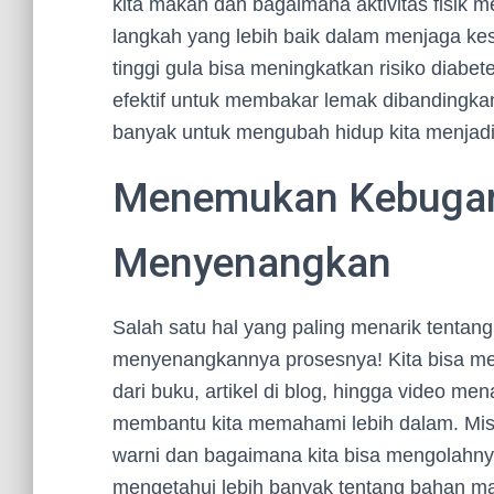
kita makan dan bagaimana aktivitas fisik m
langkah yang lebih baik dalam menjaga k
tinggi gula bisa meningkatkan risiko diabe
efektif untuk membakar lemak dibandingkan 
banyak untuk mengubah hidup kita menjadi 
Menemukan Kebugara
Menyenangkan
Salah satu hal yang paling menarik tentan
menyenangkannya prosesnya! Kita bisa men
dari buku, artikel di blog, hingga video men
membantu kita memahami lebih dalam. Misa
warni dan bagaimana kita bisa mengolahny
mengetahui lebih banyak tentang bahan ma