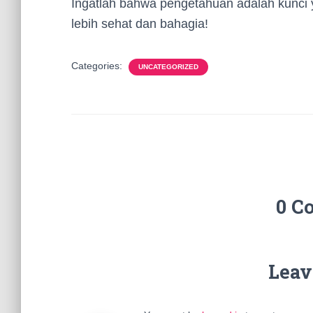
Ingatlah bahwa pengetahuan adalah kunci
lebih sehat dan bahagia!
Categories:
UNCATEGORIZED
0 C
Leav