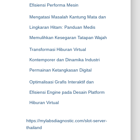
Efisiensi Performa Mesin
Mengatasi Masalah Kantung Mata dan
Lingkaran Hitam: Panduan Medis
Memulihkan Kesegaran Tatapan Wajah
Transformasi Hiburan Virtual
Kontemporer dan Dinamika Industri
Permainan Ketangkasan Digital
Optimalisasi Grafis Interaktif dan
Efisiensi Engine pada Desain Platform
Hiburan Virtual
https://mylabsdiagnostic.com/slot-server-
thailand