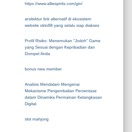
https://www.alliespirits.com/gin/
arsitektur link alternatif di ekosistem
website okto88 yang selalu siap diakses
Profil Risiko: Menemukan "Jodoh" Game
yang Sesuai dengan Kepribadian dan
Dompet Anda
bonus new member
Analisis Mendalam Mengenai
Mekanisme Pengembalian Persentase
dalam Dinamika Permainan Ketangkasan
Digital
slot mahjong