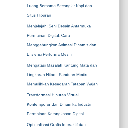
Luang Bersama Secangkir Kopi dan
Situs Hiburan
Menjelajahi Seni Desain Antarmuka
Permainan Digital: Cara
Menggabungkan Animasi Dinamis dan
Efisiensi Performa Mesin
Mengatasi Masalah Kantung Mata dan
Lingkaran Hitam: Panduan Medis
Memulihkan Kesegaran Tatapan Wajah
Transformasi Hiburan Virtual
Kontemporer dan Dinamika Industri
Permainan Ketangkasan Digital
Optimalisasi Grafis Interaktif dan