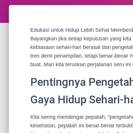
Edukasi untuk Hidup Lebih Sehat Member
Bayangkan jika setiap keputusan yang kita 
kebiasaan sehari-hari berasal dari penget
tren demi penampilan, tetapi benar-benar m
buat. Mari kita teruskan perjalanan seru in
Pentingnya Pengeta
Gaya Hidup Sehari-ha
Kita sering mendengar pepatah, “pengetah
kesehatan, pepatah ini benar-benar terbuk