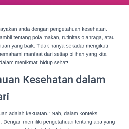
dayakan anda dengan pengetahuan kesehatan.
ambil tentang pola makan, rutinitas olahraga, atau
ahuan yang baik. Tidak hanya sekadar mengikuti
emahami manfaat dari setiap pilihan yang kita
i dalam menikmati hidup sehat!
huan Kesehatan dalam
ri
uan adalah kekuatan.” Nah, dalam konteks
ti. Dengan memiliki pengetahuan tentang apa yang