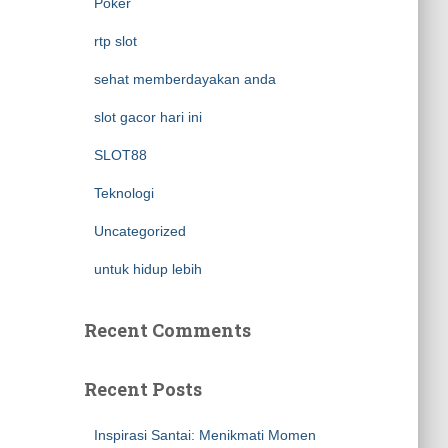
Poker
rtp slot
sehat memberdayakan anda
slot gacor hari ini
SLOT88
Teknologi
Uncategorized
untuk hidup lebih
Recent Comments
Recent Posts
Inspirasi Santai: Menikmati Momen