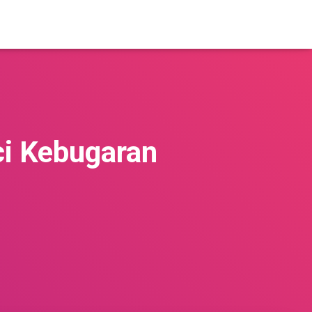
ci Kebugaran