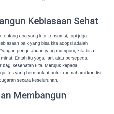
angun Kebiasaan Sehat
a tentang apa yang kita konsumsi, tapi juga
kebiasaan baik yang bisa kita adopsi adalah
k. Dengan pengetahuan yang mumpuni, kita bisa
minat. Entah itu yoga, lari, atau bersepeda,
 bagi kesehatan kita. Merujuk kepada
bagai tes yang bermanfaat untuk memahami kondisi
bugaran secara keseluruhan.
dan Membangun