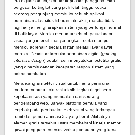
era digital saat ini, standar kepuasan pengguna telah
bergeser ke tingkat yang jauh lebih tinggi. Ketika
seorang pengunjung membuka sebuah aplikasi
permainan atau situs hiburan interaktif, mereka tidak
lagi hanya mengharapkan sistem yang berfungsi normal
di balik layar. Mereka menuntut sebuah petualangan
visual yang imersif, menyenangkan, serta mampu
memicu adrenalin secara instan melalui layar gawai
mereka. Desain antarmuka permainan digital (
gaming
interface design
) adalah seni menyatukan estetika grafis
yang dinamis dengan kecepatan respon sistem yang
bebas hambatan.
Merancang arsitektur visual untuk menu permainan
modern menuntut akurasi teknik tingkat tinggi serta
kepekaan rasa yang mendalam dari seorang
pengembang web. Banyak platform pemula yang
terjebak pada pembuatan efek visual yang terlampau
rumit dan penuh animasi 3D yang berat. Akibatnya,
elemen grafis tersebut justru membebani kinerja memori
gawai pengguna, memicu waktu pemuatan yang lama