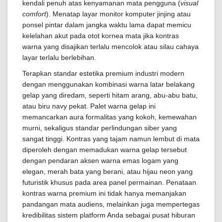
kendali penuh atas kenyamanan mata pengguna (
visual
comfort
). Menatap layar monitor komputer jinjing atau
ponsel pintar dalam jangka waktu lama dapat memicu
kelelahan akut pada otot kornea mata jika kontras
warna yang disajikan terlalu mencolok atau silau cahaya
layar terlalu berlebihan.
Terapkan standar estetika premium industri modern
dengan menggunakan kombinasi warna latar belakang
gelap yang diredam, seperti hitam arang, abu-abu batu,
atau biru navy pekat. Palet warna gelap ini
memancarkan aura formalitas yang kokoh, kemewahan
murni, sekaligus standar perlindungan siber yang
sangat tinggi. Kontras yang tajam namun lembut di mata
diperoleh dengan memadukan warna gelap tersebut
dengan pendaran aksen warna emas logam yang
elegan, merah bata yang berani, atau hijau neon yang
futuristik khusus pada area panel permainan. Penataan
kontras warna premium ini tidak hanya memanjakan
pandangan mata audiens, melainkan juga mempertegas
kredibilitas sistem platform Anda sebagai pusat hiburan