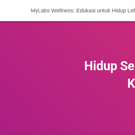
MyLabs Wellness: Edukasi untuk Hidup Le
Hidup Se
K