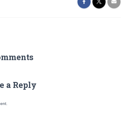
omments
e a Reply
ent.