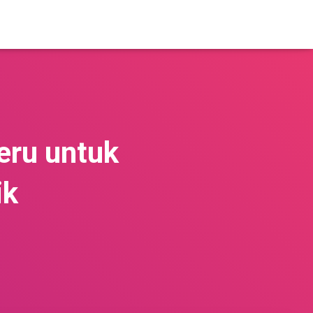
eru untuk
ik