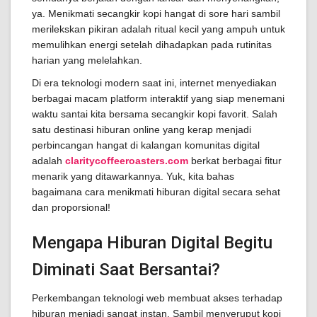
ya. Menikmati secangkir kopi hangat di sore hari sambil
merilekskan pikiran adalah ritual kecil yang ampuh untuk
memulihkan energi setelah dihadapkan pada rutinitas
harian yang melelahkan.
Di era teknologi modern saat ini, internet menyediakan
berbagai macam platform interaktif yang siap menemani
waktu santai kita bersama secangkir kopi favorit. Salah
satu destinasi hiburan online yang kerap menjadi
perbincangan hangat di kalangan komunitas digital
adalah
claritycoffeeroasters.com
berkat berbagai fitur
menarik yang ditawarkannya. Yuk, kita bahas
bagaimana cara menikmati hiburan digital secara sehat
dan proporsional!
Mengapa Hiburan Digital Begitu
Diminati Saat Bersantai?
Perkembangan teknologi web membuat akses terhadap
hiburan menjadi sangat instan. Sambil menyeruput kopi