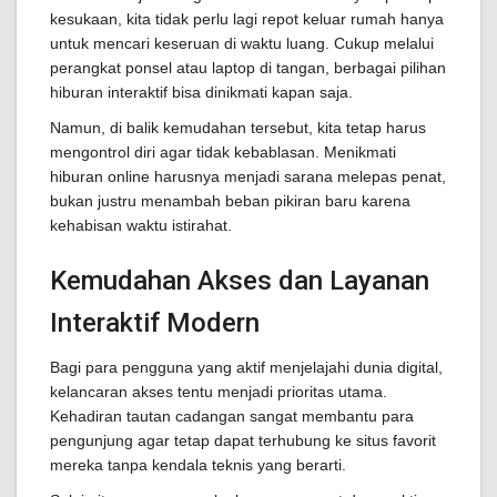
kesukaan, kita tidak perlu lagi repot keluar rumah hanya
untuk mencari keseruan di waktu luang. Cukup melalui
perangkat ponsel atau laptop di tangan, berbagai pilihan
hiburan interaktif bisa dinikmati kapan saja.
Namun, di balik kemudahan tersebut, kita tetap harus
mengontrol diri agar tidak kebablasan. Menikmati
hiburan online harusnya menjadi sarana melepas penat,
bukan justru menambah beban pikiran baru karena
kehabisan waktu istirahat.
Kemudahan Akses dan Layanan
Interaktif Modern
Bagi para pengguna yang aktif menjelajahi dunia digital,
kelancaran akses tentu menjadi prioritas utama.
Kehadiran tautan cadangan sangat membantu para
pengunjung agar tetap dapat terhubung ke situs favorit
mereka tanpa kendala teknis yang berarti.