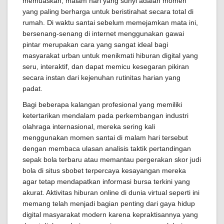
memuaskan, malam hari yang sunyi adalah momen
yang paling berharga untuk beristirahat secara total di
rumah. Di waktu santai sebelum memejamkan mata ini,
bersenang-senang di internet menggunakan gawai
pintar merupakan cara yang sangat ideal bagi
masyarakat urban untuk menikmati hiburan digital yang
seru, interaktif, dan dapat memicu kesegaran pikiran
secara instan dari kejenuhan rutinitas harian yang
padat.
Bagi beberapa kalangan profesional yang memiliki
ketertarikan mendalam pada perkembangan industri
olahraga internasional, mereka sering kali
menggunakan momen santai di malam hari tersebut
dengan membaca ulasan analisis taktik pertandingan
sepak bola terbaru atau memantau pergerakan skor judi
bola di situs sbobet terpercaya kesayangan mereka
agar tetap mendapatkan informasi bursa terkini yang
akurat. Aktivitas hiburan online di dunia virtual seperti ini
memang telah menjadi bagian penting dari gaya hidup
digital masyarakat modern karena kepraktisannya yang