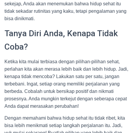
sekejap, Anda akan menemukan bahwa hidup sehat itu
tidak sekadar rutinitas yang kaku, tetapi pengalaman yang
bisa dinikmati.
Tanya Diri Anda, Kenapa Tidak
Coba?
Ketika kita mulai terbiasa dengan pilihan-pilihan sehat,
perlahan kita akan merasa lebih baik dan lebih hidup. Jadi,
kenapa tidak mencoba? Lakukan satu per satu, jangan
terbebani. Ingat, setiap orang memiliki perjalanan yang
berbeda. Cobalah untuk bersikap positif dan nikmati
prosesnya. Anda mungkin terkejut dengan seberapa cepat
Anda dapat merasakan perubahan!
Dengan memahami bahwa hidup sehat itu tidak ribet, kita
bisa lebih menikmati setiap langkah perjalanan itu. Jadi,
yuk mulai sekarang! Buatlah pilihan yang lebih baik dan