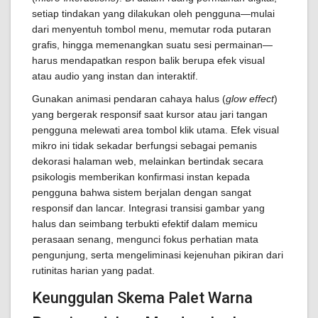
setiap tindakan yang dilakukan oleh pengguna—mulai
dari menyentuh tombol menu, memutar roda putaran
grafis, hingga memenangkan suatu sesi permainan—
harus mendapatkan respon balik berupa efek visual
atau audio yang instan dan interaktif.
Gunakan animasi pendaran cahaya halus (
glow effect
)
yang bergerak responsif saat kursor atau jari tangan
pengguna melewati area tombol klik utama. Efek visual
mikro ini tidak sekadar berfungsi sebagai pemanis
dekorasi halaman web, melainkan bertindak secara
psikologis memberikan konfirmasi instan kepada
pengguna bahwa sistem berjalan dengan sangat
responsif dan lancar. Integrasi transisi gambar yang
halus dan seimbang terbukti efektif dalam memicu
perasaan senang, mengunci fokus perhatian mata
pengunjung, serta mengeliminasi kejenuhan pikiran dari
rutinitas harian yang padat.
Keunggulan Skema Palet Warna