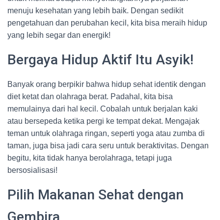
menuju kesehatan yang lebih baik. Dengan sedikit
pengetahuan dan perubahan kecil, kita bisa meraih hidup
yang lebih segar dan energik!
Bergaya Hidup Aktif Itu Asyik!
Banyak orang berpikir bahwa hidup sehat identik dengan
diet ketat dan olahraga berat. Padahal, kita bisa
memulainya dari hal kecil. Cobalah untuk berjalan kaki
atau bersepeda ketika pergi ke tempat dekat. Mengajak
teman untuk olahraga ringan, seperti yoga atau zumba di
taman, juga bisa jadi cara seru untuk beraktivitas. Dengan
begitu, kita tidak hanya berolahraga, tetapi juga
bersosialisasi!
Pilih Makanan Sehat dengan
Gembira