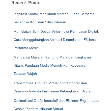
Recent Posts
Inspirasi Santai: Menikmati Momen Luang Bersama
Secangkir Kopi dan Situs Hiburan
Menjelajahi Seni Desain Antarmuka Permainan Digital:
Cara Menggabungkan Animasi Dinamis dan Efisiensi
Performa Mesin
Mengatasi Masalah Kantung Mata dan Lingkaran
Hitam: Panduan Medis Memulihkan Kesegaran
Tatapan Wajah
Transformasi Hiburan Virtual Kontemporer dan
Dinamika Industri Permainan Ketangkasan Digital
Optimalisasi Grafis Interaktif dan Efisiensi Engine pada
Desain Platform Hiburan Virtual