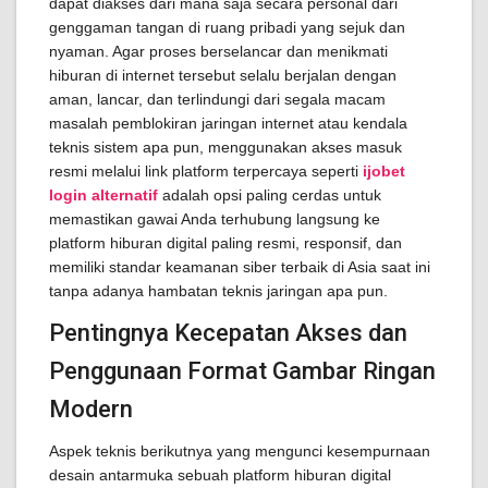
dapat diakses dari mana saja secara personal dari
genggaman tangan di ruang pribadi yang sejuk dan
nyaman. Agar proses berselancar dan menikmati
hiburan di internet tersebut selalu berjalan dengan
aman, lancar, dan terlindungi dari segala macam
masalah pemblokiran jaringan internet atau kendala
teknis sistem apa pun, menggunakan akses masuk
resmi melalui link platform terpercaya seperti
ijobet
login alternatif
adalah opsi paling cerdas untuk
memastikan gawai Anda terhubung langsung ke
platform hiburan digital paling resmi, responsif, dan
memiliki standar keamanan siber terbaik di Asia saat ini
tanpa adanya hambatan teknis jaringan apa pun.
Pentingnya Kecepatan Akses dan
Penggunaan Format Gambar Ringan
Modern
Aspek teknis berikutnya yang mengunci kesempurnaan
desain antarmuka sebuah platform hiburan digital