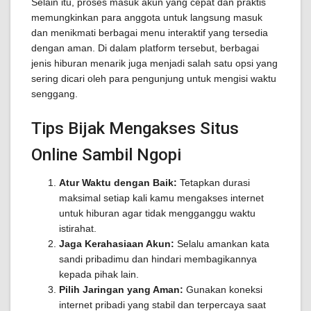
Selain itu, proses masuk akun yang cepat dan praktis
memungkinkan para anggota untuk langsung masuk
dan menikmati berbagai menu interaktif yang tersedia
dengan aman. Di dalam platform tersebut, berbagai
jenis hiburan menarik juga menjadi salah satu opsi yang
sering dicari oleh para pengunjung untuk mengisi waktu
senggang.
Tips Bijak Mengakses Situs
Online Sambil Ngopi
Atur Waktu dengan Baik:
Tetapkan durasi
maksimal setiap kali kamu mengakses internet
untuk hiburan agar tidak mengganggu waktu
istirahat.
Jaga Kerahasiaan Akun:
Selalu amankan kata
sandi pribadimu dan hindari membagikannya
kepada pihak lain.
Pilih Jaringan yang Aman:
Gunakan koneksi
internet pribadi yang stabil dan terpercaya saat