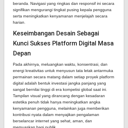
beranda. Navigasi yang ringkas dan responsif ini secara
signifikan mengurangi tingkat pusing kepala pengguna
serta meningkatkan kenyamanan menjelajah secara
harian.
Keseimbangan Desain Sebagai
Kunci Sukses Platform Digital Masa
Depan
Pada akhirnya, meluangkan waktu, konsentrasi, dan
energi kreativitas untuk menyusun tata letak antarmuka
permainan secara matang dalam setiap proyek platform
digital adalah bentuk investasi jangka panjang yang
sangat bernilai tinggi di era kompetisi global saat ini.
Tampilan visual yang dirancang dengan kesadaran
estetika penuh tidak hanya meningkatkan angka
kenyamanan pengguna, melainkan juga memberikan
kontribusi nyata dalam menyajikan pengalaman
berselancar internet yang sehat, aman, dan
memuaskan bagi publik.