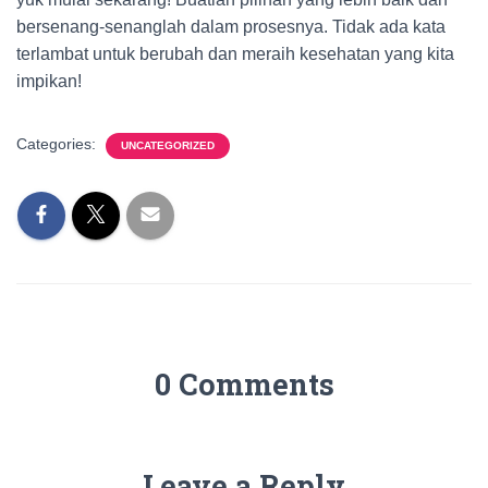
bersenang-senanglah dalam prosesnya. Tidak ada kata
terlambat untuk berubah dan meraih kesehatan yang kita
impikan!
Categories:
UNCATEGORIZED
0 Comments
Leave a Reply