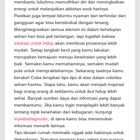
membantu tubuhmu memulihkan diri dan meningkatkan
energi untuk melanjutkan aktivitas esok harinya.
Pastikan juga tempat tidurmu nyaman dan terhindar dari
gangguan agar bisa beristirahat dengan tenang.
Mengintegrasikan semua elemen ini dalam kehidupan
sehari-hari bisa jadi tantangan, tapi ingatlah bahwa
edukasi untuk hidup
akan membuat prosesnya lebih
mudah. Setiap langkah kecil yang kamu lakukan
merupakan kemajuan menuju kesehatan yang lebih
baik. Semakin kamu memahaminya, semakin mudah
pula untuk mempraktekannya. Sekarang saatnya kamu
beraksi! Coba terapkan tips-tips di atas dalam rutinitas
sehari-harimu. Siapa tahu, kamu akan menjadi inspirasi
bagi orang-orang di sekitarmu untuk ikut hidup lebih
sehat. Banyak sumber daya dan informasi yang dapat
membantumu. Jika kamu ingin menjelajahi lebih banyak
tentang topik kesehatan dan kebugaran, kunjungi
mylabsdiagnostic
, di sana kamu bisa menemukan
informasi menarik lainnya.
Tips desain rumah minimalis nggak ada habisnya untuk
dieksplorasi. Temukan inspirasi baru setiap hari supaya