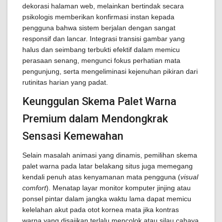
dekorasi halaman web, melainkan bertindak secara
psikologis memberikan konfirmasi instan kepada
pengguna bahwa sistem berjalan dengan sangat
responsif dan lancar. Integrasi transisi gambar yang
halus dan seimbang terbukti efektif dalam memicu
perasaan senang, mengunci fokus perhatian mata
pengunjung, serta mengeliminasi kejenuhan pikiran dari
rutinitas harian yang padat.
Keunggulan Skema Palet Warna
Premium dalam Mendongkrak
Sensasi Kemewahan
Selain masalah animasi yang dinamis, pemilihan skema
palet warna pada latar belakang situs juga memegang
kendali penuh atas kenyamanan mata pengguna (
visual
comfort
). Menatap layar monitor komputer jinjing atau
ponsel pintar dalam jangka waktu lama dapat memicu
kelelahan akut pada otot kornea mata jika kontras
warna yang disajikan terlalu mencolok atau silau cahaya