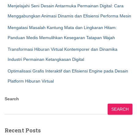
Menjelajahi Seni Desain Antarmuka Permainan Digital: Cara
Menggabungkan Animasi Dinamis dan Efisiensi Performa Mesin
Mengatasi Masalah Kantung Mata dan Lingkaran Hitam:
Panduan Medis Memulihkan Kesegaran Tatapan Wajah
Transformasi Hiburan Virtual Kontemporer dan Dinamika
Industri Permainan Ketangkasan Digital
Optimalisasi Grafis Interaktif dan Efisiensi Engine pada Desain
Platform Hiburan Virtual
Search
SEARCH
Recent Posts