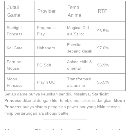
Judul
Tema
Provider
RTP
Game
Anime
Starlight
Pragmatic
Magical Girl
96.5%
Princess
Play
ala Sailor
Estetika
Koi Gate
Habanero
97.0%
Jepang klasik
Fortune
Anime chibi &
PG Soft
96.9%
Mouse
oriental
Moon
Transformasi
Play'n GO
96.5%
Princess
ala anime
Setiap game punya keunikan sendiri. Misalnya,
Starlight
Princess
dikenal dengan fitur tumble multiplier, sedangkan
Moon
Princess
punya sistem pengisian power bar yang bikin sensasi
mirip pertarungan ala shoujo battle.