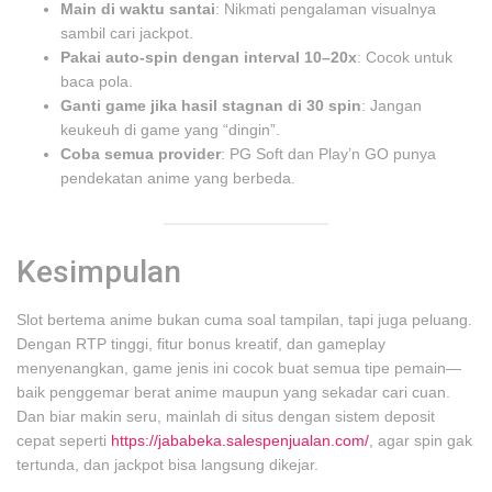
Main di waktu santai
: Nikmati pengalaman visualnya
sambil cari jackpot.
Pakai auto-spin dengan interval 10–20x
: Cocok untuk
baca pola.
Ganti game jika hasil stagnan di 30 spin
: Jangan
keukeuh di game yang “dingin”.
Coba semua provider
: PG Soft dan Play’n GO punya
pendekatan anime yang berbeda.
Kesimpulan
Slot bertema anime bukan cuma soal tampilan, tapi juga peluang.
Dengan RTP tinggi, fitur bonus kreatif, dan gameplay
menyenangkan, game jenis ini cocok buat semua tipe pemain—
baik penggemar berat anime maupun yang sekadar cari cuan.
Dan biar makin seru, mainlah di situs dengan sistem deposit
cepat seperti
https://jababeka.salespenjualan.com/
, agar spin gak
tertunda, dan jackpot bisa langsung dikejar.