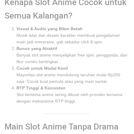
Kenapa Slot Anime Cocok untuk
Semua Kalangan?
Visual & Audio yang Bikin Betah
Musik latar dan desain karakter membuat pengalaman
main jadi immersive, gak sekadar click & spin.
Bonus yang Atraktif
Banyak slot anime menyelipkan free spin, pengganda, dan
fitur combo bertingkat.
Cocok untuk Modal Kecil
Mayoritas slot anime mendukung taruhan mulai Rp200
saja. Cocok buat pemula atau yang main santai.
RTP Tinggi & Konsisten
Slot bertema anime sering dibuat oleh provider ternama
dengan mekanisme RTP tinggi.
Main Slot Anime Tanpa Drama