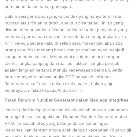
permainan dalam tahap pengujian.
Dalam sesi permainan jangka pendek yang hanya terdiri dari
ratusan atau ribuan putaran, apa pun bisa terjadi. Inilah yang
disebut dengan varians. Varians adalah bumbu penyedap yang
membuat permainan menjadi menarik dan menegangkan. Jika
RTP bekerja secara kaku di setiap sesi, maka tidak akan ada
orang yang bisa menang besar, dan permainan akan menjadi
sangat membosankan. Memahami dikotomi antara harapan
teoritis jangka panjang dan realitas fluktuatif jangka pendek
adalah langkah pertama menuju kedewasaan bermain. Anda
harus menyadari bahwa angka RTP hanyalah indikator
"kemurahan hati" mesin dalam skala makro, bukan janji
pembayaran mikro kepada Anda hari ini.
Peran Random Number Generator dalam Menjaga Integritas
Jantung dari setiap permainan digital adalah sebuah komponen
perangkat lunak yang disebut Random Number Generator atau
RNG. Ini adalah otak yang bekerja dalam keheningan,
menghasilkan deretan angka acak dengan kecepatan ribuan digit
per detik, bahkan saat mesin tidak sedang dimainkan. Ketika