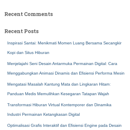
Recent Comments
Recent Posts
Inspirasi Santai: Menikmati Momen Luang Bersama Secangkir
Kopi dan Situs Hiburan
Menjelajahi Seni Desain Antarmuka Permainan Digital: Cara
Menggabungkan Animasi Dinamis dan Efisiensi Performa Mesin
Mengatasi Masalah Kantung Mata dan Lingkaran Hitam:
Panduan Medis Memulihkan Kesegaran Tatapan Wajah
Transformasi Hiburan Virtual Kontemporer dan Dinamika
Industri Permainan Ketangkasan Digital
Optimalisasi Grafis Interaktif dan Efisiensi Engine pada Desain