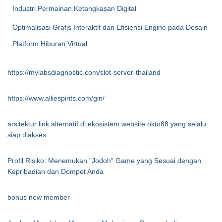
Industri Permainan Ketangkasan Digital
Optimalisasi Grafis Interaktif dan Efisiensi Engine pada Desain
Platform Hiburan Virtual
https://mylabsdiagnostic.com/slot-server-thailand
https://www.alliespirits.com/gin/
arsitektur link alternatif di ekosistem website okto88 yang selalu
siap diakses
Profil Risiko: Menemukan "Jodoh" Game yang Sesuai dengan
Kepribadian dan Dompet Anda
bonus new member