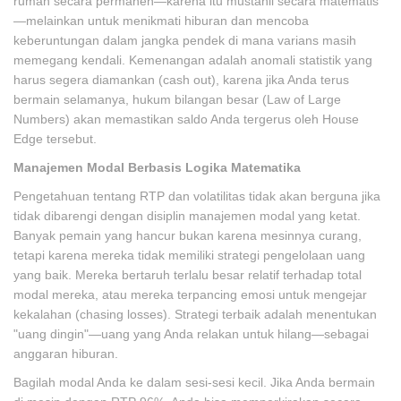
rumah secara permanen—karena itu mustahil secara matematis
—melainkan untuk menikmati hiburan dan mencoba
keberuntungan dalam jangka pendek di mana varians masih
memegang kendali. Kemenangan adalah anomali statistik yang
harus segera diamankan (cash out), karena jika Anda terus
bermain selamanya, hukum bilangan besar (Law of Large
Numbers) akan memastikan saldo Anda tergerus oleh House
Edge tersebut.
Manajemen Modal Berbasis Logika Matematika
Pengetahuan tentang RTP dan volatilitas tidak akan berguna jika
tidak dibarengi dengan disiplin manajemen modal yang ketat.
Banyak pemain yang hancur bukan karena mesinnya curang,
tetapi karena mereka tidak memiliki strategi pengelolaan uang
yang baik. Mereka bertaruh terlalu besar relatif terhadap total
modal mereka, atau mereka terpancing emosi untuk mengejar
kekalahan (chasing losses). Strategi terbaik adalah menentukan
"uang dingin"—uang yang Anda relakan untuk hilang—sebagai
anggaran hiburan.
Bagilah modal Anda ke dalam sesi-sesi kecil. Jika Anda bermain