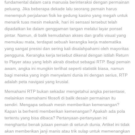
fundamental dalam cara manusia berinteraksi dengan permainan
peluang. Jika beberapa dekade lalu seorang pemain harus
menempuh perjalanan fisik ke gedung kasino yang megah untuk
menarik tuas mesin mekanik, hari ini sensasi tersebut telah
dipadatkan ke dalam genggaman tangan melalui layar ponsel
pintar. Namun, di balik kemudahan akses dan grafis visual yang
memukau mata, terdapat sebuah kerangka kerja matematika
yang sangat presisi dan sering kali disalahpahami oleh mayoritas
pengguna. Kerangka kerja tersebut dikenal dengan istilah Return
to Player atau yang lebih akrab disebut sebagai RTP. Bagi pemain
awam, angka ini mungkin terlihat seperti statistik biasa, namun
bagi mereka yang ingin menyelami dunia ini dengan serius, RTP
adalah peta navigasi yang krusial.
Memahami RTP bukan sekadar mengetahui angka persentase,
melainkan memahami filosofi di balik desain permainan itu
sendiri. Mengapa sebuah mesin memberikan kemenangan?
Kapan ia berhenti memberikan kemenangan? Apakah ada pola
tertentu yang bisa dibaca? Pertanyaan-pertanyaan ini
menghantui benak jutaan pemain di seluruh dunia. Artikel ini tidak
akan memberikan janji manis atau trik sulap untuk memenangkan