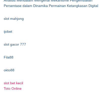
Analisis Mendalam Mengenai Mekanisme Pengembalian
Persentase dalam Dinamika Permainan Ketangkasan Digital
slot mahjong
ijobet
slot gacor 777
Fila88
okto88
slot bet kecil
Toto Online