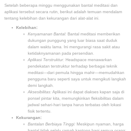
Setelah beberapa minggu menggunakan bantal meditasi dan
aplikasi tersebut secara rutin, berikut adalah temuan mendalam
tentang kelebihan dan kekurangan dari alat-alat ini.
Kelebihan:
Kenyamanan Bantal:
Bantal meditasi memberikan
dukungan punggung yang luar biasa saat duduk
dalam waktu lama. Ini mengurangi rasa sakit atau
ketidaknyamanan pada persendian.
Aplikasi Terstruktur:
Headspace menawarkan
pendekatan terstruktur terhadap berbagai teknik
meditasi—dari pemula hingga mahir—memudahkan
pengguna baru seperti saya untuk mengikuti langkah
demi langkah.
Aksesibilitas:
Aplikasi ini dapat diakses kapan saja di
ponsel pintar kita, memungkinkan fleksibilitas dalam
jadwal sehari-hari tanpa harus terbatas oleh lokasi
fisik tertentu.
Kekurangan:
Bantalan Berbiaya Tinggi:
Meskipun nyaman, harga
bantal tidak selalu ramah kantong bagi semua orang;