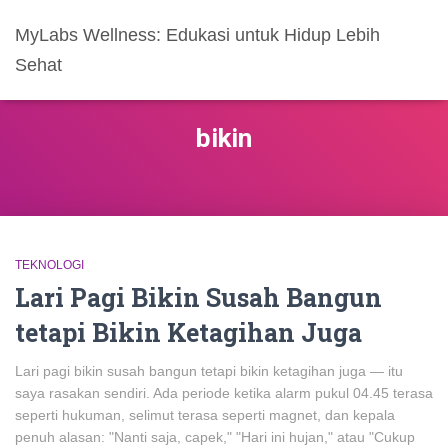
MyLabs Wellness: Edukasi untuk Hidup Lebih
Sehat
bikin
TEKNOLOGI
Lari Pagi Bikin Susah Bangun
tetapi Bikin Ketagihan Juga
Lari pagi bikin susah bangun tetapi bikin ketagihan juga — itu
saya rasakan sendiri. Ada periode ketika alarm pukul 04.45 terasa
seperti hukuman, selimut terasa seperti magnet, dan kepala
penuh alasan: "Nanti saja, capek," "Hari ini hujan," atau "Cukup