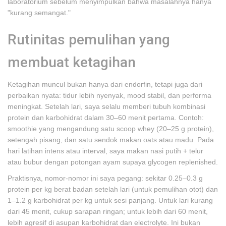
laboratorium sebelum menyimpulkan bahwa masalahnya hanya
"kurang semangat."
Rutinitas pemulihan yang
membuat ketagihan
Ketagihan muncul bukan hanya dari endorfin, tetapi juga dari
perbaikan nyata: tidur lebih nyenyak, mood stabil, dan performa
meningkat. Setelah lari, saya selalu memberi tubuh kombinasi
protein dan karbohidrat dalam 30–60 menit pertama. Contoh:
smoothie yang mengandung satu scoop whey (20–25 g protein),
setengah pisang, dan satu sendok makan oats atau madu. Pada
hari latihan intens atau interval, saya makan nasi putih + telur
atau bubur dengan potongan ayam supaya glycogen replenished.
Praktisnya, nomor-nomor ini saya pegang: sekitar 0.25–0.3 g
protein per kg berat badan setelah lari (untuk pemulihan otot) dan
1–1.2 g karbohidrat per kg untuk sesi panjang. Untuk lari kurang
dari 45 menit, cukup sarapan ringan; untuk lebih dari 60 menit,
lebih agresif di asupan karbohidrat dan electrolyte. Ini bukan