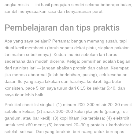
angka mistis — ini hasil pengujian sendiri selama beberapa bulan,
sambil menyesuaikan rasa dan kenyamanan perut.
Pembelajaran dan tips praktis
Apa yang saya pelajari? Pertama: bangun memang susah, tapi
ritual kecil membantu (taruh sepatu dekat pintu, siapkan pakaian
lari malam sebelumnya). Kedua: nutrisi sebelum lari harus
sederhana dan mudah dicerna. Ketiga: pemulihan adalah bagian
dari rutinitas lari — jangan abaikan protein dan cairan. Keempat:
jika merasa abnormal (lelah berlebihan, pusing), cek kesehatan
dasar. Itu yang saya lakukan dan hasilnya konkret: tiga bulan
konsisten, pace 5 km saya turun dari 6:15 ke sekitar 5:40, dan
saya tidur lebih baik.
Praktikal checklist singkat: (1) minum 200–300 ml air 20–30 menit
sebelum keluar; (2) snack 100–200 kalori jika perlu (pisang, roti
gandum, atau bar kecil); (3) kopi hitam jika terbiasa; (4) elektrolit
untuk sesi >60 menit; (5) konsumsi 20–30 g protein + karbohidrat
setelah selesai. Dan yang terakhir: beri ruang untuk bernapas.