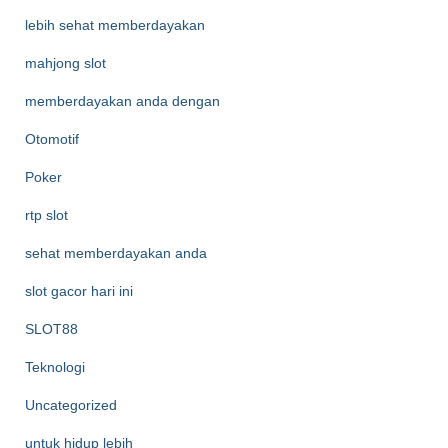
lebih sehat memberdayakan
mahjong slot
memberdayakan anda dengan
Otomotif
Poker
rtp slot
sehat memberdayakan anda
slot gacor hari ini
SLOT88
Teknologi
Uncategorized
untuk hidup lebih