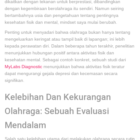
dikaitkan dengan tekanan untuk berprestasi, dibandingkan
dengan kegembiraan berolahraga itu sendiri. Namun seiring
bertambahnya usia dan pengetahuan tentang pentingnya
kesehatan fisik dan mental, mindset saya mulai berubah.
Penting untuk menyadari bahwa olahraga bukan hanya tentang
mengeluarkan keringat atau tampil baik di lapangan; ini lebih
kepada perawatan diri. Dalam beberapa tahun terakhir, penelitian
menunjukkan hubungan positif antara aktivitas fisik dan
kesehatan mental. Sebagai contoh konkret, sebuah studi dari
MyLabs Diagnostic
menunjukkan bahwa aktivitas fisik teratur
dapat mengurangi gejala depresi dan kecemasan secara
signifikan.
Kelebihan Dan Kekurangan
Olahraga: Sebuah Evaluasi
Mendalam
Salah satu kelebihan utama dari melakukan olahraga secara rutin