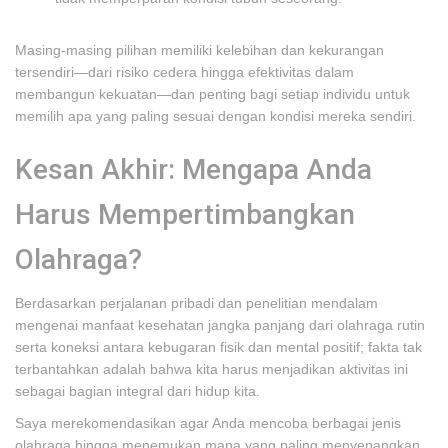
Masing-masing pilihan memiliki kelebihan dan kekurangan
tersendiri—dari risiko cedera hingga efektivitas dalam
membangun kekuatan—dan penting bagi setiap individu untuk
memilih apa yang paling sesuai dengan kondisi mereka sendiri.
Kesan Akhir: Mengapa Anda
Harus Mempertimbangkan
Olahraga?
Berdasarkan perjalanan pribadi dan penelitian mendalam
mengenai manfaat kesehatan jangka panjang dari olahraga rutin
serta koneksi antara kebugaran fisik dan mental positif; fakta tak
terbantahkan adalah bahwa kita harus menjadikan aktivitas ini
sebagai bagian integral dari hidup kita.
Saya merekomendasikan agar Anda mencoba berbagai jenis
olahraga hingga menemukan mana yang paling menyenangkan