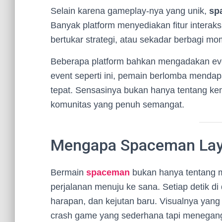
Selain karena gameplay-nya yang unik,
sp
Banyak platform menyediakan fitur interak
bertukar strategi, atau sekadar berbagi mome
Beberapa platform bahkan mengadakan ev
event seperti ini, pemain berlomba mendapat
tepat. Sensasinya bukan hanya tentang ke
komunitas yang penuh semangat.
Mengapa Spaceman Lay
Bermain
spaceman
bukan hanya tentang m
perjalanan menuju ke sana. Setiap detik 
harapan, dan kejutan baru. Visualnya yang 
crash game yang sederhana tapi menegan