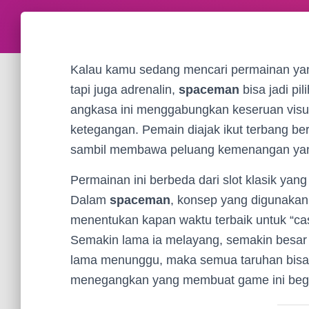
Kalau kamu sedang mencari permainan ya
tapi juga adrenalin,
spaceman
bisa jadi pi
angkasa ini menggabungkan keseruan visua
ketegangan. Pemain diajak ikut terbang b
sambil membawa peluang kemenangan yang
Permainan ini berbeda dari slot klasik yan
Dalam
spaceman
, konsep yang digunaka
menentukan kapan waktu terbaik untuk “cash
Semakin lama ia melayang, semakin besar p
lama menunggu, maka semua taruhan bisa h
menegangkan yang membuat game ini begit