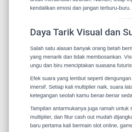
kendalikan emosi dan jangan terburu-buru.
Daya Tarik Visual dan 
Salah satu alasan banyak orang betah be
yang menarik dan tidak membosankan. Visu
ungu dan biru menciptakan suasana futuris
Efek suara yang lembut seperti dengunga
imersif. Setiap kali multiplier naik, suara
ketegangan seolah kamu benar-benar sed
Tampilan antarmukanya juga ramah untuk s
multiplier, dan fitur cash out mudah dija
baru pertama kali bermain slot online, gam