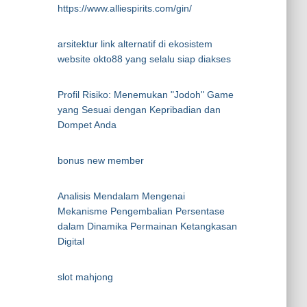
https://www.alliespirits.com/gin/
arsitektur link alternatif di ekosistem
website okto88 yang selalu siap diakses
Profil Risiko: Menemukan "Jodoh" Game
yang Sesuai dengan Kepribadian dan
Dompet Anda
bonus new member
Analisis Mendalam Mengenai
Mekanisme Pengembalian Persentase
dalam Dinamika Permainan Ketangkasan
Digital
slot mahjong