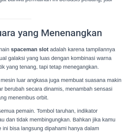
Suara yang Menenangkan
rmain
spaceman slot
adalah karena tampilannya
al galaksi yang luas dengan kombinasi warna
tik yang tenang, tapi tetap menegangkan.
n mesin luar angkasa juga membuat suasana makin
 latar berubah secara dinamis, menambah sensasi
ang menembus orbit.
emua pemain. Tombol taruhan, indikator
ngkau dan tidak membingungkan. Bahkan jika kamu
e ini bisa langsung dipahami hanya dalam