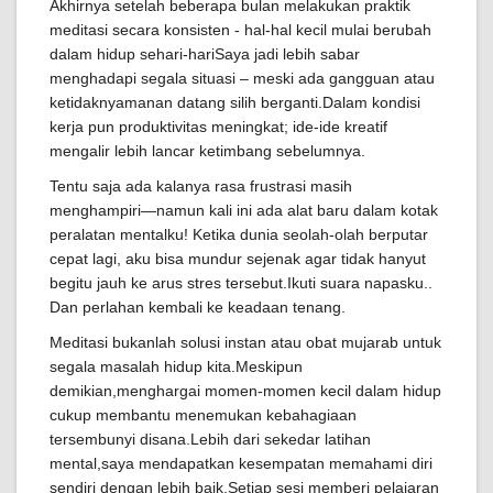
Akhirnya setelah beberapa bulan melakukan praktik
meditasi secara konsisten - hal-hal kecil mulai berubah
dalam hidup sehari-hariSaya jadi lebih sabar
menghadapi segala situasi – meski ada gangguan atau
ketidaknyamanan datang silih berganti.Dalam kondisi
kerja pun produktivitas meningkat; ide-ide kreatif
mengalir lebih lancar ketimbang sebelumnya.
Tentu saja ada kalanya rasa frustrasi masih
menghampiri—namun kali ini ada alat baru dalam kotak
peralatan mentalku! Ketika dunia seolah-olah berputar
cepat lagi, aku bisa mundur sejenak agar tidak hanyut
begitu jauh ke arus stres tersebut.Ikuti suara napasku..
Dan perlahan kembali ke keadaan tenang.
Meditasi bukanlah solusi instan atau obat mujarab untuk
segala masalah hidup kita.Meskipun
demikian,menghargai momen-momen kecil dalam hidup
cukup membantu menemukan kebahagiaan
tersembunyi disana.Lebih dari sekedar latihan
mental,saya mendapatkan kesempatan memahami diri
sendiri dengan lebih baik.Setiap sesi memberi pelajaran