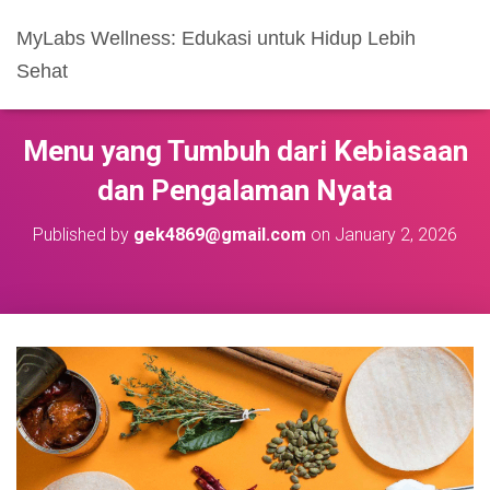
MyLabs Wellness: Edukasi untuk Hidup Lebih
Sehat
Menu yang Tumbuh dari Kebiasaan
dan Pengalaman Nyata
Published by
gek4869@gmail.com
on
January 2, 2026