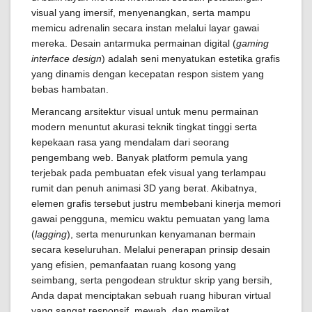
visual yang imersif, menyenangkan, serta mampu
memicu adrenalin secara instan melalui layar gawai
mereka. Desain antarmuka permainan digital (
gaming
interface design
) adalah seni menyatukan estetika grafis
yang dinamis dengan kecepatan respon sistem yang
bebas hambatan.
Merancang arsitektur visual untuk menu permainan
modern menuntut akurasi teknik tingkat tinggi serta
kepekaan rasa yang mendalam dari seorang
pengembang web. Banyak platform pemula yang
terjebak pada pembuatan efek visual yang terlampau
rumit dan penuh animasi 3D yang berat. Akibatnya,
elemen grafis tersebut justru membebani kinerja memori
gawai pengguna, memicu waktu pemuatan yang lama
(
lagging
), serta menurunkan kenyamanan bermain
secara keseluruhan. Melalui penerapan prinsip desain
yang efisien, pemanfaatan ruang kosong yang
seimbang, serta pengodean struktur skrip yang bersih,
Anda dapat menciptakan sebuah ruang hiburan virtual
yang sangat responsif, mewah, dan memikat.