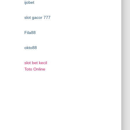
ijobet
slot gacor 777
Fila88
okto88
slot bet kecil
Toto Online