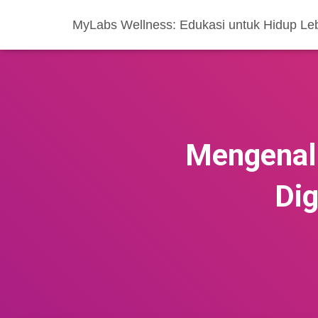
MyLabs Wellness: Edukasi untuk Hidup Le
Mengenal 
Dig