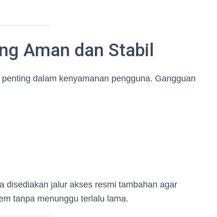
ng Aman dan Stabil
tor penting dalam kenyamanan pengguna. Gangguan
a disediakan jalur akses resmi tambahan agar
em tanpa menunggu terlalu lama.