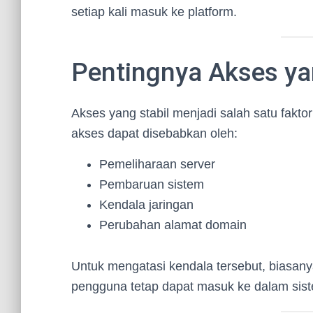
setiap kali masuk ke platform.
Pentingnya Akses ya
Akses yang stabil menjadi salah satu fak
akses dapat disebabkan oleh:
Pemeliharaan server
Pembaruan sistem
Kendala jaringan
Perubahan alamat domain
Untuk mengatasi kendala tersebut, biasany
pengguna tetap dapat masuk ke dalam sist