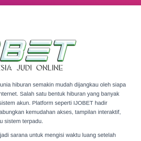
unia hiburan semakin mudah dijangkau oleh siapa
internet. Salah satu bentuk hiburan yang banyak
sistem akun. Platform seperti IJOBET hadir
abungkan kemudahan akses, tampilan interaktif,
u sistem terpadu.
jadi sarana untuk mengisi waktu luang setelah