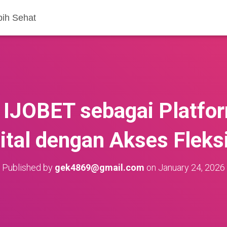
bih Sehat
IJOBET sebagai Platfo
ital dengan Akses Fleks
Published by
gek4869@gmail.com
on
January 24, 2026