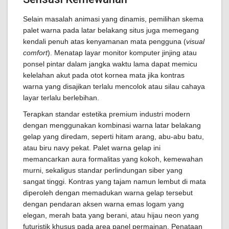
Selain masalah animasi yang dinamis, pemilihan skema
palet warna pada latar belakang situs juga memegang
kendali penuh atas kenyamanan mata pengguna (
visual
comfort
). Menatap layar monitor komputer jinjing atau
ponsel pintar dalam jangka waktu lama dapat memicu
kelelahan akut pada otot kornea mata jika kontras
warna yang disajikan terlalu mencolok atau silau cahaya
layar terlalu berlebihan.
Terapkan standar estetika premium industri modern
dengan menggunakan kombinasi warna latar belakang
gelap yang diredam, seperti hitam arang, abu-abu batu,
atau biru navy pekat. Palet warna gelap ini
memancarkan aura formalitas yang kokoh, kemewahan
murni, sekaligus standar perlindungan siber yang
sangat tinggi. Kontras yang tajam namun lembut di mata
diperoleh dengan memadukan warna gelap tersebut
dengan pendaran aksen warna emas logam yang
elegan, merah bata yang berani, atau hijau neon yang
futuristik khusus pada area panel permainan. Penataan