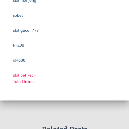
slot mahjong
ijobet
slot gacor 777
Fila88
okto88
slot bet kecil
Toto Online