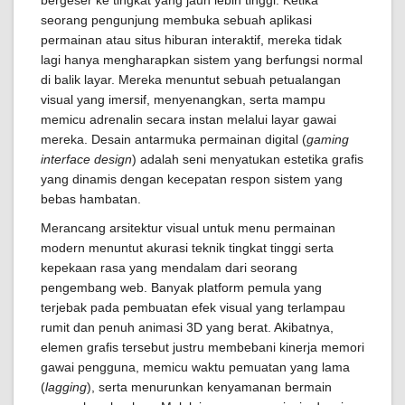
bergeser ke tingkat yang jauh lebih tinggi. Ketika
seorang pengunjung membuka sebuah aplikasi
permainan atau situs hiburan interaktif, mereka tidak
lagi hanya mengharapkan sistem yang berfungsi normal
di balik layar. Mereka menuntut sebuah petualangan
visual yang imersif, menyenangkan, serta mampu
memicu adrenalin secara instan melalui layar gawai
mereka. Desain antarmuka permainan digital (
gaming
interface design
) adalah seni menyatukan estetika grafis
yang dinamis dengan kecepatan respon sistem yang
bebas hambatan.
Merancang arsitektur visual untuk menu permainan
modern menuntut akurasi teknik tingkat tinggi serta
kepekaan rasa yang mendalam dari seorang
pengembang web. Banyak platform pemula yang
terjebak pada pembuatan efek visual yang terlampau
rumit dan penuh animasi 3D yang berat. Akibatnya,
elemen grafis tersebut justru membebani kinerja memori
gawai pengguna, memicu waktu pemuatan yang lama
(
lagging
), serta menurunkan kenyamanan bermain