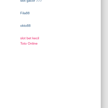
slot gacor 777
Fila88
okto88
slot bet kecil
Toto Online